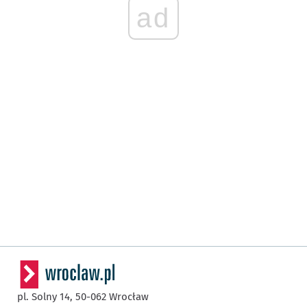
ad
pl. Solny 14,
50-062
Wrocław