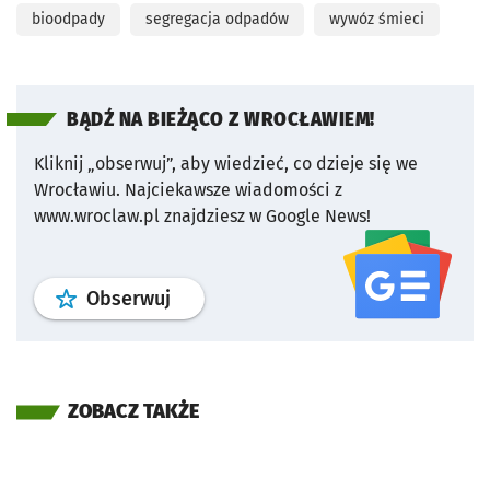
bioodpady
segregacja odpadów
wywóz śmieci
BĄDŹ NA BIEŻĄCO Z WROCŁAWIEM!
Kliknij „obserwuj”, aby wiedzieć, co dzieje się we
Wrocławiu.
Najciekawsze wiadomości z
www.wroclaw.pl znajdziesz w Google News!
profil
google news
serwisu wroclaw
Obserwuj
ZOBACZ TAKŻE