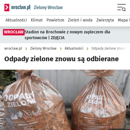
Serwis informacyjny wroclaw.pl podserwis: Środowisko we 
Menu
Aktualności
Klimat
Powietrze
Zieleń i woda
Zwierzęta
Mapa 
WROCŁAW
Stadion na Brochowie z nowym zapleczem dla
sportowców | ZDJĘCIA
wroclaw.pl
Zielony Wrocław
Aktualności
Odpady zielone znowu s
Odpady zielone znowu są odbierane
Kliknij, aby powiększyć