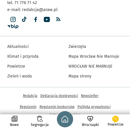
tel. 71 776 71 42
e-mail:
redakcja@araw.pl
Aktualności
Zwierzęta
Klimat i przyroda
Mapa Wrocław Nie Marnuje
Powietrze
WROCŁAW NIE MARNUJE
Zieleń i woda
Mapa strony
Inne informacje
Redakcja
Deklaracja dostępności
Newsletter
Regulamin
Regulamin konkursów
Polityka prywatności
Strona główna - wroclaw.pl
Ustawienia cookies
Powietrze
Nowe
Segregacja
WrocŁapki
© Copyright 2005-2026, ARAW S.A., Gmina Wrocław