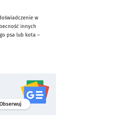
 doświadczenie w
obecność innych
go psa lub kota –
profil
google news
serwisu wroclaw.pl
Obserwuj