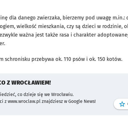
inę dla danego zwierzaka, bierzemy pod uwagę m.in.:
giem, wielkość mieszkania, czy są dzieci w rodzinie, 
iezwykle ważna jest także rasa i charakter adoptowane
er.
 schronisku przebywa ok. 110 psów i ok. 150 kotów.
CO Z WROCŁAWIEM!
wiedzieć, co dzieje się we Wrocławiu.
i z www.wroclaw.pl znajdziesz w Google News!