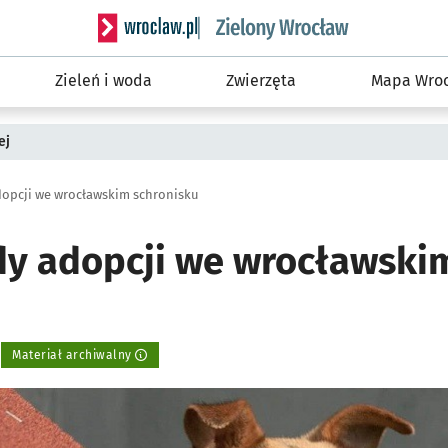
Serwis informacyjny wroclaw.pl podserwis: Śro
Zieleń i woda
Zwierzęta
Mapa Wroc
ej
opcji we wrocławskim schronisku
y adopcji we wrocławski
Materiał archiwalny