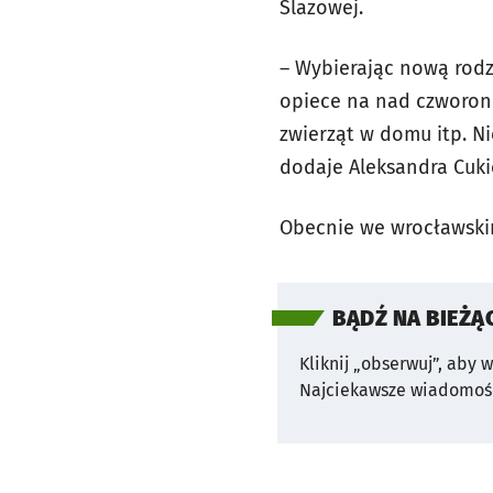
Ślazowej.
– Wybierając nową rodz
opiece na nad czworono
zwierząt w domu itp. N
dodaje Aleksandra Cuki
Obecnie we wrocławskim
BĄDŹ NA BIEŻĄ
Kliknij „obserwuj”, aby 
Najciekawsze wiadomośc