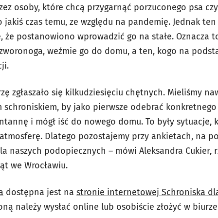
zez osoby, które chcą przygarnąć porzuconego psa czy
 jakiś czas temu, ze względu na pandemię. Jednak ten
le, że postanowiono wprowadzić go na stałe. Oznacza to
 czworonoga, weźmie go do domu, a ten, kogo na podst
ji.
zę zgłaszało się kilkudziesięciu chętnych. Mieliśmy na
schroniskiem, by jako pierwsze odebrać konkretnego 
ntannę i mógł iść do nowego domu. To były sytuacje, 
tmosferę. Dlatego pozostajemy przy ankietach, na p
dla naszych podopiecznych – mówi Aleksandra Cukier, 
ąt we Wrocławiu.
a
dostępna jest na
stronie internetowej Schroniska d
oną należy wysłać online lub osobiście złożyć w biurze 