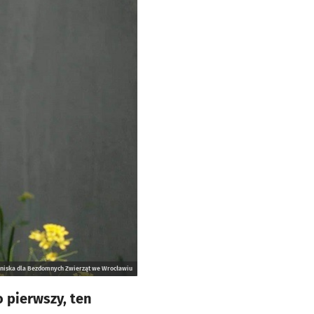
oniska dla Bezdomnych Zwierząt we Wrocławiu
 pierwszy, ten