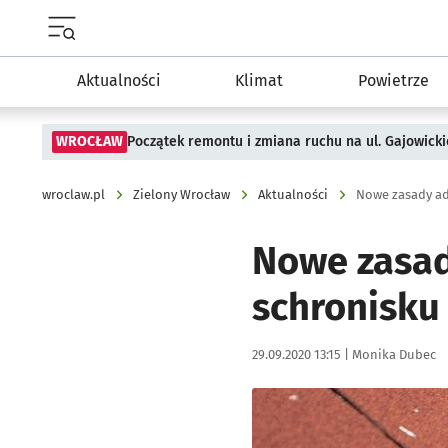
Menu główne portalu wroclaw.pl
Aktualności
Klimat
Powietrze
WROCŁAW
Początek remontu i zmiana ruchu na ul. Gajowicki
wroclaw.pl
Zielony Wrocław
Aktualności
Nowe zasady ad
Nowe zasad
schronisku
Data publikacji:
Autor:
29.09.2020 13:15 |
Monika Dubec
Kliknij, aby powiększyć