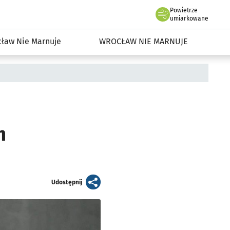
Powietrze
we Wrocławiu
dowisko we Wrocławiu
umiarkowane
ław Nie Marnuje
WROCŁAW NIE MARNUJE
m
artykuł
Udostępnij