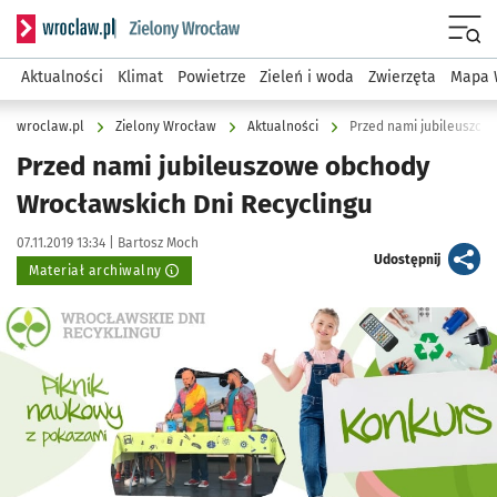
Serwis informacyjny wroclaw.pl podserwis: Środowisko we 
Menu
Aktualności
Klimat
Powietrze
Zieleń i woda
Zwierzęta
Mapa 
wroclaw.pl
Zielony Wrocław
Aktualności
Przed nami jubileuszow
Przed nami jubileuszowe obchody
Wrocławskich Dni Recyclingu
Data publikacji:
Autor:
07.11.2019 13:34 |
Bartosz Moch
artykuł
Udostępnij
Materiał archiwalny
Kliknij, aby powiększyć