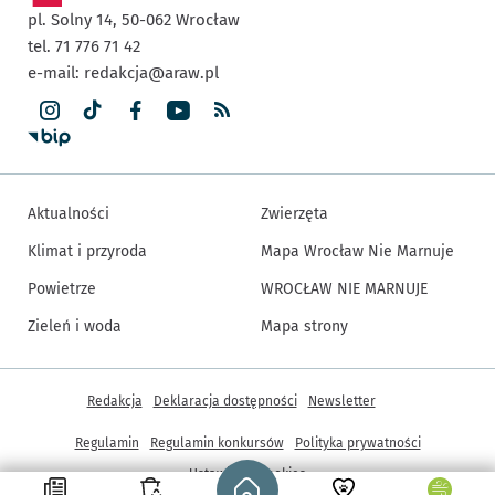
pl. Solny 14,
50-062
Wrocław
tel. 71 776 71 42
e-mail:
redakcja@araw.pl
Aktualności
Zwierzęta
Klimat i przyroda
Mapa Wrocław Nie Marnuje
Powietrze
WROCŁAW NIE MARNUJE
Zieleń i woda
Mapa strony
Inne informacje
Redakcja
Deklaracja dostępności
Newsletter
Regulamin
Regulamin konkursów
Polityka prywatności
Strona główna - wroclaw.pl
Ustawienia cookies