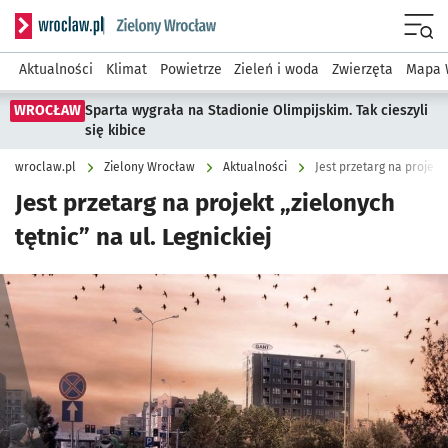
Serwis informacyjny wroclaw.pl podserwis: Środowisko we 
Menu
Aktualności
Klimat
Powietrze
Zieleń i woda
Zwierzęta
Mapa 
WROCŁAW
Sparta wygrała na Stadionie Olimpijskim. Tak cieszyli
się kibice
wroclaw.pl
Zielony Wrocław
Aktualności
Jest przetarg na projekt 
Jest przetarg na projekt „zielonych
tętnic” na ul. Legnickiej
Kliknij, aby powiększyć