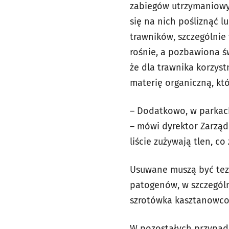
zabiegów utrzymaniowyc
się na nich pośliznąć l
trawników, szczególnie 
rośnie, a pozbawiona ś
że dla trawnika korzyst
materię organiczną, kt
– Dodatkowo, w parkach
– mówi dyrektor Zarządu
liście zużywają tlen, 
Usuwane muszą być tez 
patogenów, w szczególn
szrotówka kasztanowco
W pozostałych przypadk