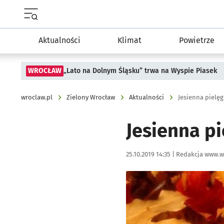
Menu główne portalu wroclaw.pl
Aktualności
Klimat
Powietrze
WROCŁAW
„Lato na Dolnym Śląsku” trwa na Wyspie Piasek
wroclaw.pl
Zielony Wrocław
Aktualności
Jesienna pielęgn
Jesienna pi
Data publikacji:
Autor:
25.10.2019 14:35 |
Redakcja www.w
Kliknij, aby powiększyć