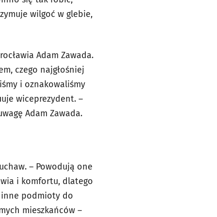
zymuje wilgoć w glebie,
 Wrocławia Adam Zawada.
em, czego najgłośniej
iśmy i oznakowaliśmy
uuje wiceprezydent. –
a uwagę Adam Zawada.
uchaw. – Powodują one
owia i komfortu, dlatego
my inne podmioty do
samych mieszkańców –