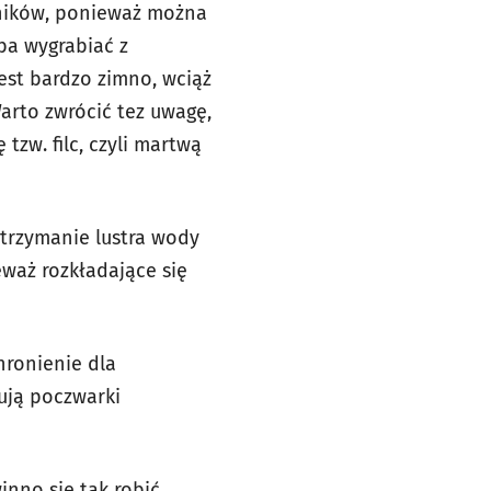
dników, ponieważ można
eba wygrabiać z
est bardzo zimno, wciąż
arto zwrócić tez uwagę,
tzw. filc, czyli martwą
trzymanie lustra wody
eważ rozkładające się
hronienie dla
ują poczwarki
nno się tak robić,