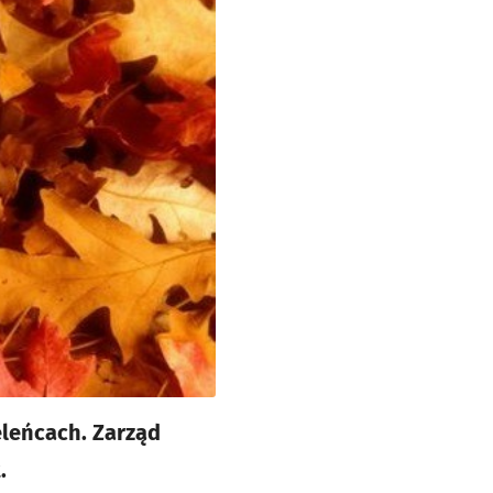
eleńcach. Zarząd
.