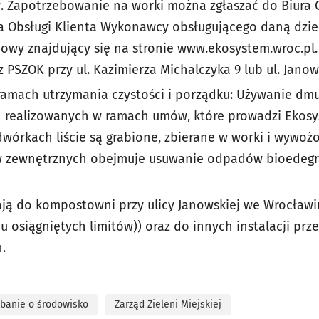
 Zapotrzebowanie na worki można zgłaszać do Biura O
a Obsługi Klienta Wykonawcy obsługującego daną dzie
iowy znajdujący się na stronie www.ekosystem.wroc.pl
 PSZOK przy ul. Kazimierza Michalczyka 9 lub ul. Janows
w ramach utrzymania czystości i porządku: Używanie 
realizowanych w ramach umów, które prowadzi Ekosyst
wórkach liście są grabione, zbierane w worki i wywo
w zewnętrznych obejmuje usuwanie odpadów bioedeg
fiają do kompostowni przy ulicy Janowskiej we Wrocław
 osiągniętych limitów)) oraz do innych instalacji pr
.
banie o środowisko
Zarząd Zieleni Miejskiej