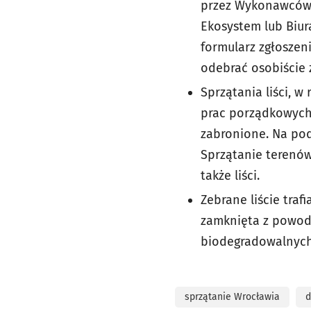
przez Wykonawców.
Ekosystem lub Biur
formularz zgłoszen
odebrać osobiście z
Sprzątania liści, 
prac porządkowych 
zabronione. Na pod
Sprzątanie terenó
także liści.
Zebrane liście tra
zamknięta z powodu
biodegradowalnych
sprzątanie Wrocławia
d