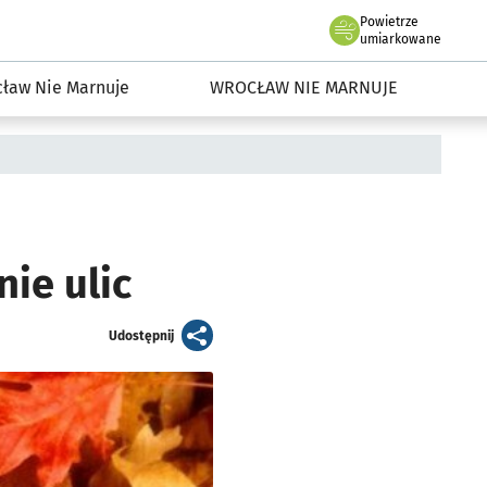
Powietrze
we Wrocławiu
dowisko we Wrocławiu
umiarkowane
ław Nie Marnuje
WROCŁAW NIE MARNUJE
nie ulic
artykuł
Udostępnij