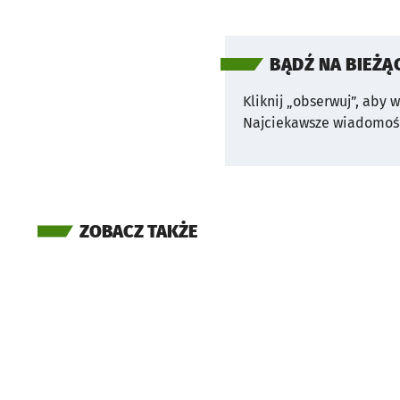
BĄDŹ NA BIEŻĄ
Kliknij „obserwuj”, aby 
Najciekawsze wiadomośc
ZOBACZ TAKŻE