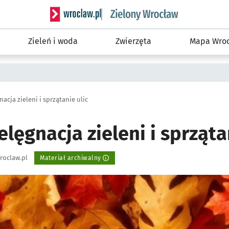
Serwis informacyjny wroclaw.pl podserwis: Śro
Zieleń i woda
Zwierzęta
Mapa Wroc
acja zieleni i sprzątanie ulic
elęgnacja zieleni i sprząta
roclaw.pl
Materiał archiwalny