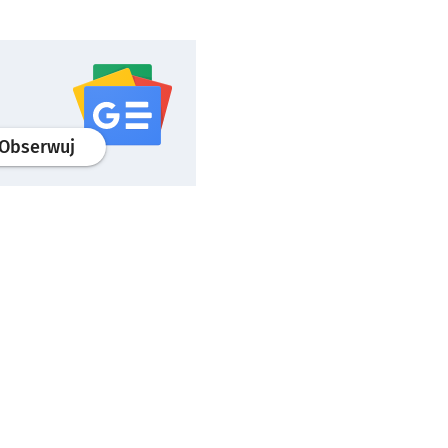
profil
google news
serwisu wroclaw.pl
Obserwuj