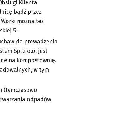
bsługi Klienta
lnicę bądź przez
. Worki można też
kiej 51.
dmuchaw do prowadzenia
em Sp. z o.o. jest
żone na kompostownię.
radowalnych, w tym
iu (tymczasowo
zetwarzania odpadów