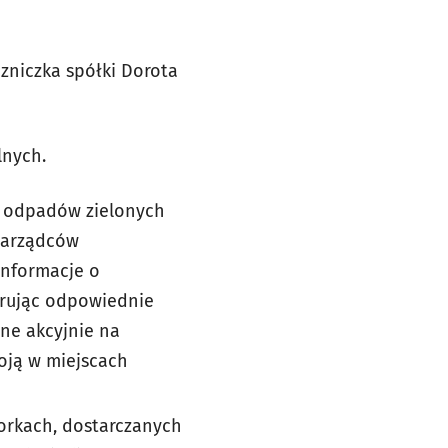
niczka spółki Dorota
lnych.
a odpadów zielonych
 zarządców
informacje o
ierując odpowiednie
ne akcyjnie na
oją w miejscach
orkach, dostarczanych