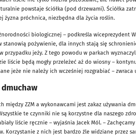
turalnie powstaje ściółka (pod drzewami). Ściółka zatr
ej żyzna próchnica, niezbędna dla życia roślin.
różnorodności biologicznej – podkreśla wiceprezydent
 stanowią pożywienie, dla innych stają się schronieni
w przypadku jeży. Z tego powodu w parkach wyznaczyl
dzie liście będą mogły przeleżeć aż do wiosny – kontyn
ne jeże nie należy ich wcześniej rozgrabiać – zwrac
a dmuchaw
h między ZZM a wykonawcami jest zakaz używania dm
. Wszystkie te czynniki nie są korzystne dla naszego zdr
rabiały liście ręcznie – wyjaśnia Jacek Mól. – Zachęca
 Korzystanie z nich jest bardzo źle widziane przez 