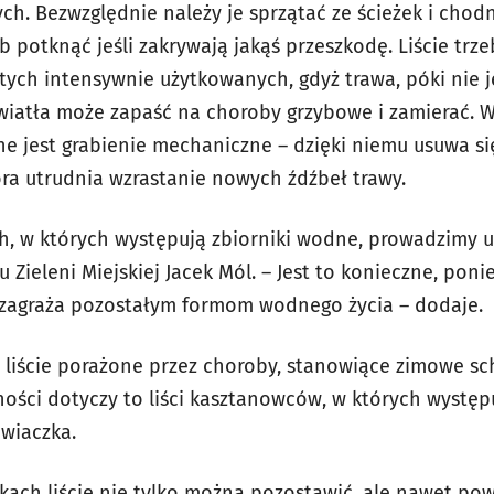
h. Bezwzględnie należy je sprzątać ze ścieżek i cho
ub potknąć jeśli zakrywają jakąś przeszkodę. Liście trz
tych intensywnie użytkowanych, gdyż trawa, póki nie j
wiatła może zapaść na choroby grzybowe i zamierać. W
ne jest grabienie mechaniczne – dzięki niemu usuwa się 
óra utrudnia wzrastanie nowych źdźbeł trawy.
, w których występują zbiorniki wodne, prowadzimy u
 Zieleni Miejskiej Jacek Mól. – Jest to konieczne, poni
co zagraża pozostałym formom wodnego życia – dodaje.
liście porażone przez choroby, stanowiące zimowe sc
ości dotyczy to liści kasztanowców, w których występ
wiaczka.
ach liście nie tylko można pozostawić, ale nawet powi