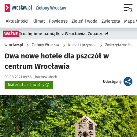
Serwis informacyjny wroclaw.pl podserwis: Środowisko we 
Menu
Aktualności
Klimat
Powietrze
Zieleń i woda
Zwierzęta
Mapa 
WAŻNE
Trochę inne pamiątki z Wrocławia. Zobaczcie!
wroclaw.pl
Zielony Wrocław
Klimat i przyroda
Zwierzęta we Wroc
Dwa nowe hotele dla pszczół w
centrum Wrocławia
Data publikacji:
Autor:
03.08.2021 09:56 |
Bartosz Moch
artykuł
Udostępnij
Materiał archiwalny
Kliknij, aby powiększyć