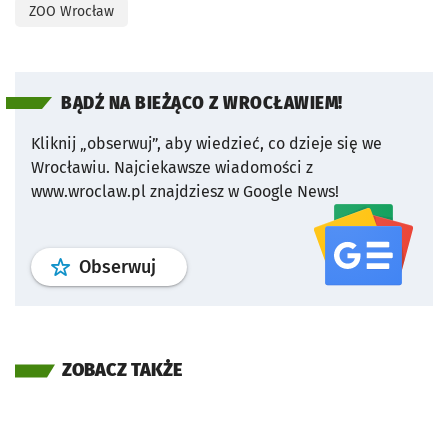
ZOO Wrocław
BĄDŹ NA BIEŻĄCO Z WROCŁAWIEM!
Kliknij „obserwuj”, aby wiedzieć, co dzieje się we
Wrocławiu.
Najciekawsze wiadomości z
www.wroclaw.pl znajdziesz w Google News!
profil
google news
serwisu wroclaw
Obserwuj
ZOBACZ TAKŻE