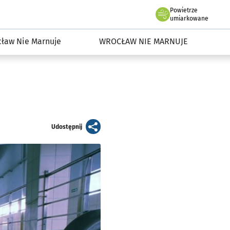
Powietrze
we Wrocławiu
dowisko we Wrocławiu
umiarkowane
ław Nie Marnuje
WROCŁAW NIE MARNUJE
artykuł
Udostępnij