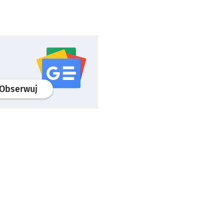
profil
google news
serwisu wroclaw.pl
Obserwuj