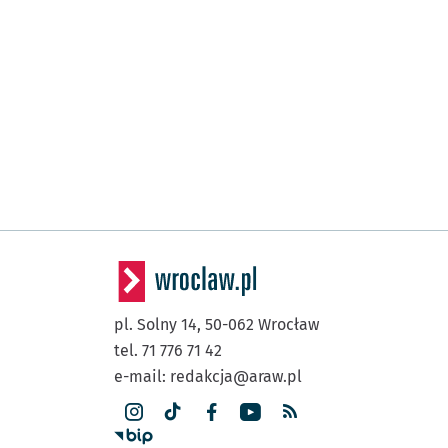
pl. Solny 14,
50-062
Wrocław
tel. 71 776 71 42
e-mail:
redakcja@araw.pl