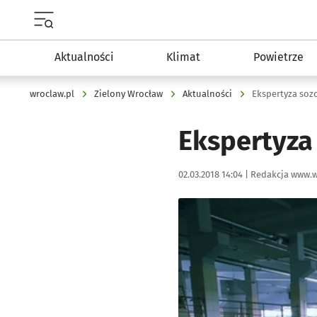
Menu główne portalu wroclaw.pl
Aktualności
Klimat
Powietrze
wroclaw.pl
Zielony Wrocław
Aktualności
Ekspertyza soz
Ekspertyza
Data publikacji:
Autor:
02.03.2018 14:04 |
Redakcja www.w
Kliknij, aby powiększyć