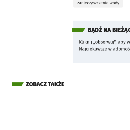
zanieczyszczenie wody
BĄDŹ NA BIEŻĄ
Kliknij „obserwuj”, aby 
Najciekawsze wiadomośc
ZOBACZ TAKŻE