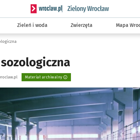
Serwis informacyjny wroclaw.pl podserwis: Śro
Zieleń i woda
Zwierzęta
Mapa Wroc
ologiczna
 sozologiczna
roclaw.pl
Materiał archiwalny