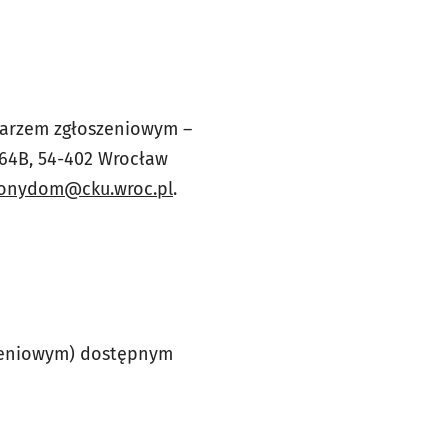
larzem zgłoszeniowym –
a 64B, 54-402 Wrocław
lonydom@cku.wroc.pl
.
szeniowym) dostępnym