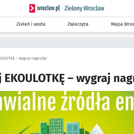
Serwis informacyjny wroclaw.pl podserwis: Śro
Zieleń i woda
Zwierzęta
Mapa Wroc
OULOTKĘ – wygraj nagrody!
j EKOULOTKĘ – wygraj nag