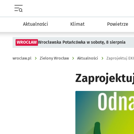
Menu główne portalu wroclaw.pl
Aktualności
Klimat
Powietrze
WROCŁAW
Wrocławska Potańcówka w sobotę, 8 sierpnia
wroclaw.pl
Zielony Wrocław
Aktualności
Zaprojektuj EK
Zaprojektu
Kliknij, aby powiększyć