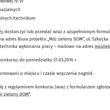
awowej IV-VI
nazjalnych
ealnych/technikum
y dostarczyć lub przesłać wraz z uzupełnionym formu
 na adres Biura projektu „Mój zielony DOM”, ul. Szkock
to technika wykonania pracy – mailowo na adres
mojzie
konkursu: do poniedziałku 21.03.2016 r.
ormowani o miejscu i czasie wręczenia nagród.
się z regulaminem konkursu (wraz z formularzem zgło
ój zielony DOM”
.