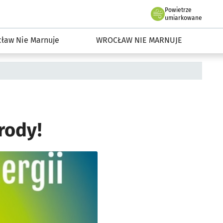
Powietrze
we Wrocławiu
dowisko we Wrocławiu
umiarkowane
ław Nie Marnuje
WROCŁAW NIE MARNUJE
rody!