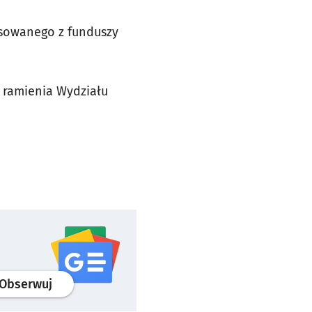
nsowanego z funduszy
 ramienia Wydziału
profil
google news
serwisu wroclaw.pl
Obserwuj