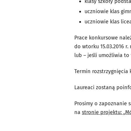
klasy szkoły podst
uczniowie klas gim
uczniowie klas lic
Prace konkursowe należ
do wtorku 15.03.2016 r.
lub – jeśli umożliwia 
Termin rozstrzygnięcia 
Laureaci zostaną poinf
Prosimy o zapoznanie 
na
stronie projektu: „M