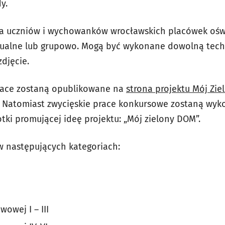
y.
dla uczniów i wychowanków wrocławskich placówek ośw
ualne lub grupowo. Mogą być wykonane dowolną techn
djęcie.
race zostaną opublikowane na
strona projektu Mój Zi
. Natomiast zwycięskie prace konkursowe zostaną wyk
tki promującej ideę projektu: „Mój zielony DOM”.
w następujących kategoriach:
wowej I – III