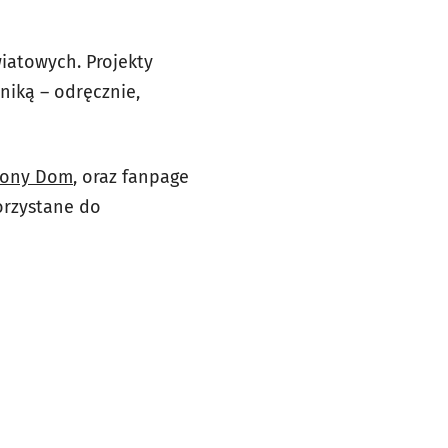
iatowych. Projekty
iką – odręcznie,
elony Dom
, oraz fanpage
orzystane do