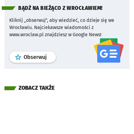
BĄDŹ NA BIEŻĄCO Z WROCŁAWIEM!
Kliknij „obserwuj”, aby wiedzieć, co dzieje się we
Wrocławiu.
Najciekawsze wiadomości z
www.wroclaw.pl znajdziesz w Google News!
profil
google news
serwisu wroclaw
Obserwuj
ZOBACZ TAKŻE