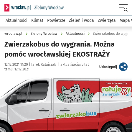
Serwis informacyjny wroclaw.pl podserwis: Środowisko we 
Menu
Aktualności
Klimat
Powietrze
Zieleń i woda
Zwierzęta
Mapa 
wroclaw.pl
Zielony Wrocław
Aktualności
Zwierzakobus do wygra
Zwierzakobus do wygrania. Można
pomóc wrocławskiej EKOSTRAŻY
Data publikacji:
Autor:
12.12.2021 11:20 |
Jarek Ratajczak
|
aktualizacja:
5 lat
artykuł
Udostępnij
temu, 12.12.2021
Kliknij, aby powiększyć