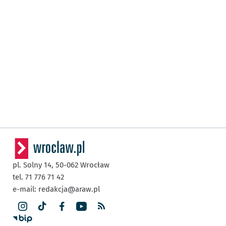
pl. Solny 14,
50-062
Wrocław
tel. 71 776 71 42
e-mail:
redakcja@araw.pl