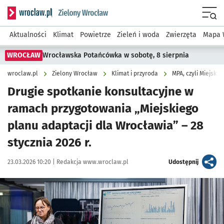
Serwis informacyjny wroclaw.pl podserwis: Środowisko we 
Menu
Aktualności
Klimat
Powietrze
Zieleń i woda
Zwierzęta
Mapa 
WROCŁAW
Wrocławska Potańcówka w sobotę, 8 sierpnia
wroclaw.pl
Zielony Wrocław
Klimat i przyroda
MPA, czyli Miejski
Drugie spotkanie konsultacyjne w
ramach przygotowania „Miejskiego
planu adaptacji dla Wrocławia” – 28
stycznia 2026 r.
Data publikacji:
Autor:
artykuł
23.03.2026 10:20 |
Redakcja www.wroclaw.pl
Udostępnij
Kliknij, aby powiększyć