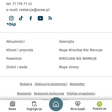
tel. 71 776 71 42
e-mail:
redakcja@araw.pl
Aktualności
Zwierzęta
Klimat i przyroda
Mapa Wrocław Nie Marnuje
Powietrze
WROCŁAW NIE MARNUJE
Zieleń i woda
Mapa strony
Inne informacje
Redakcja
Deklaracja dostępności
Newsletter
Regulamin
Regulamin konkursów
Polityka prywatności
Strona główna - wroclaw.pl
Ustawienia cookies
Powietrze
Nowe
Segregacja
WrocŁapki
© Copyright 2005-2026, ARAW S.A., Gmina Wrocław