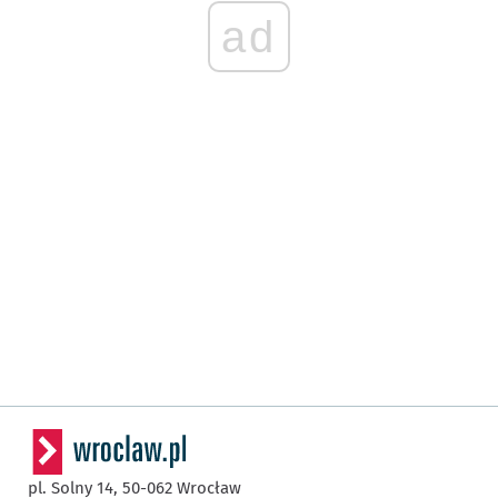
ad
pl. Solny 14,
50-062
Wrocław