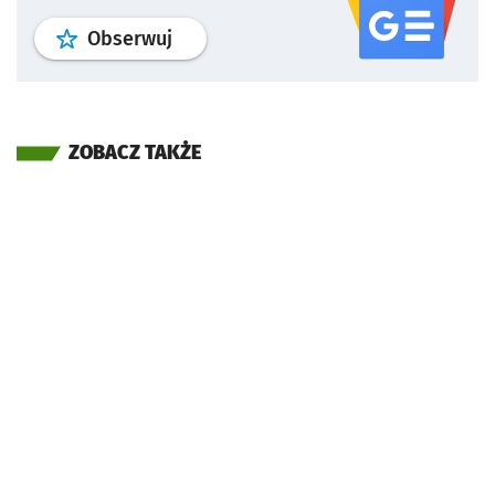
profil
google news
serwisu wroclaw
Obserwuj
ZOBACZ TAKŻE