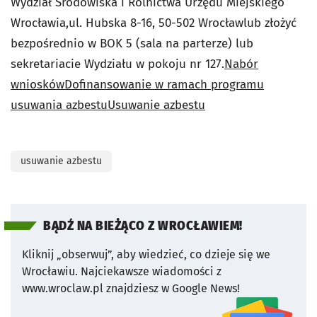
Wydział Środowiska i Rolnictwa Urzędu Miejskiego
Wrocławia,ul. Hubska 8-16, 50-502 Wrocławlub złożyć
bezpośrednio w BOK 5 (sala na parterze) lub
sekretariacie Wydziału w pokoju nr 127.
Nabór
wniosków
Dofinansowanie w ramach programu
usuwania azbestu
Usuwanie azbestu
usuwanie azbestu
BĄDŹ NA BIEŻĄCO Z WROCŁAWIEM!
Kliknij „obserwuj”, aby wiedzieć, co dzieje się we
Wrocławiu.
Najciekawsze wiadomości z
www.wroclaw.pl znajdziesz w Google News!