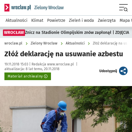
Serwis informacyjny wroclaw.pl podserwis: Środowisko we 
Menu
Aktualności
Klimat
Powietrze
Zieleń i woda
Zwierzęta
Mapa 
WROCŁAW
Znicz na Stadionie Olimpijskim znów zapłonął | ZDJĘCIA
wroclaw.pl
Zielony Wrocław
Aktualności
Złóż deklarację na usu
Złóż deklarację na usuwanie azbestu
Data publikacji:
Autor:
19.11.2018 15:03 |
Redakcja www.wroclaw.pl
|
aktualizacja:
8 lat temu, 20.11.2018
artykuł
Udostępnij
Materiał archiwalny
Kliknij, aby powiększyć