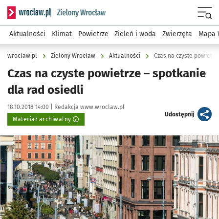
Serwis informacyjny wroclaw.pl podserwis: Środowisko we 
Menu
Aktualności
Klimat
Powietrze
Zieleń i woda
Zwierzęta
Mapa 
wroclaw.pl
Zielony Wrocław
Aktualności
Czas na czyste powietrze
Czas na czyste powietrze – spotkanie
dla rad osiedli
Data publikacji:
Autor:
18.10.2018 14:00 |
Redakcja www.wroclaw.pl
artykuł
Udostępnij
Materiał archiwalny
Kliknij, aby powiększyć