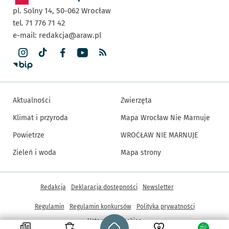
pl. Solny 14,
50-062
Wrocław
tel. 71 776 71 42
e-mail:
redakcja@araw.pl
Aktualności
Zwierzęta
Klimat i przyroda
Mapa Wrocław Nie Marnuje
Powietrze
WROCŁAW NIE MARNUJE
Zieleń i woda
Mapa strony
Inne informacje
Redakcja
Deklaracja dostępności
Newsletter
Regulamin
Regulamin konkursów
Polityka prywatności
Strona główna - wroclaw.pl
Ustawienia cookies