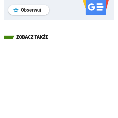
profil
google news
serwisu wroclaw
Obserwuj
ZOBACZ TAKŻE