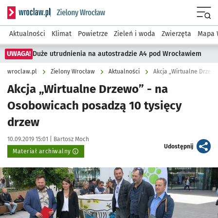
Serwis informacyjny wroclaw.pl podserwis: Środowisko we 
Menu
Aktualności
Klimat
Powietrze
Zieleń i woda
Zwierzęta
Mapa 
UWAGA!
Duże utrudnienia na autostradzie A4 pod Wrocławiem
wroclaw.pl
Zielony Wrocław
Aktualności
Akcja „Wirtualne Drzew
Akcja „Wirtualne Drzewo” - na
Osobowicach posadzą 10 tysięcy
drzew
Data publikacji:
Autor:
10.09.2019 15:01 |
Bartosz Moch
artykuł
Udostępnij
Materiał archiwalny
Kliknij, aby powiększyć