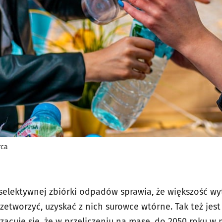
rca
 selektywnej zbiórki odpadów sprawia, że większość
tworzyć, uzyskać z nich surowce wtórne. Tak też jes
Szacuje się, że w przeliczeniu na masę, do 2050 roku w