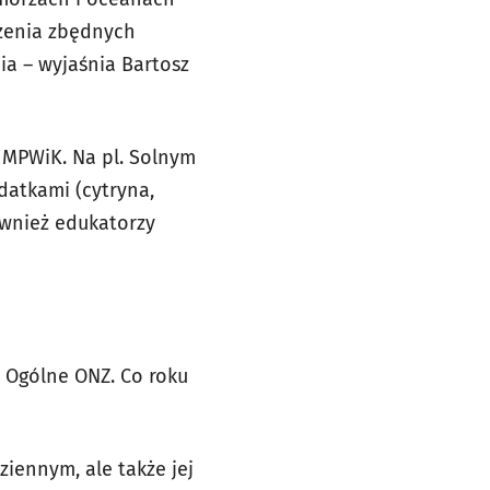
rzenia zbędnych
a – wyjaśnia Bartosz
 MPWiK. Na pl. Solnym
datkami (cytryna,
ównież edukatorzy
 Ogólne ONZ. Co roku
ziennym, ale także jej