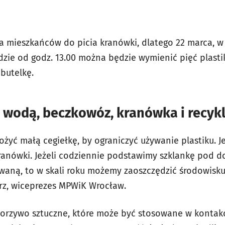
 mieszkańców do picia kranówki, dlatego 22 marca, 
 gdzie od godz. 13.00 można będzie wymienić pięć pla
butelkę.
wodą, beczkowóz, kranówka i recykl
ożyć małą cegiełkę, by ograniczyć używanie plastiku. 
anówki. Jeżeli codziennie podstawimy szklankę pod d
ną, to w skali roku możemy zaoszczędzić środowisku 
rz, wiceprezes MPWiK Wrocław.
worzywo sztuczne, które może być stosowane w kontak