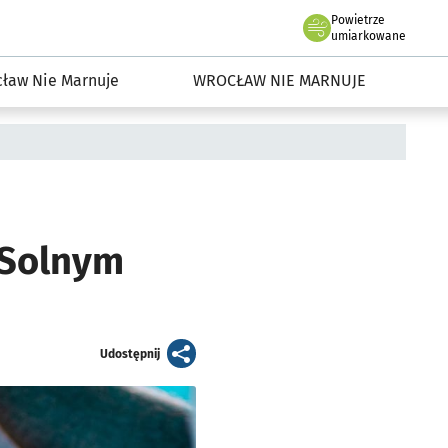
Powietrze
we Wrocławiu
dowisko we Wrocławiu
umiarkowane
ław Nie Marnuje
WROCŁAW NIE MARNUJE
 Solnym
artykuł
Udostępnij