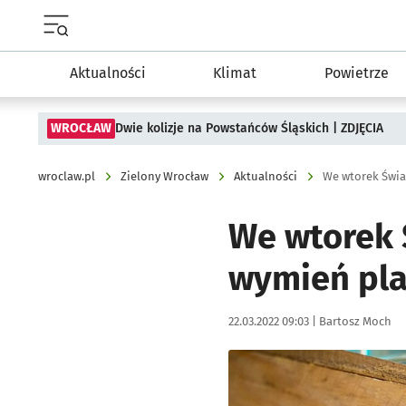
Menu główne portalu wroclaw.pl
Aktualności
Klimat
Powietrze
WROCŁAW
Dwie kolizje na Powstańców Śląskich | ZDJĘCIA
wroclaw.pl
Zielony Wrocław
Aktualności
We wtorek Świa
We wtorek 
wymień pla
Data publikacji:
Autor:
22.03.2022 09:03 |
Bartosz Moch
Kliknij, aby powiększyć