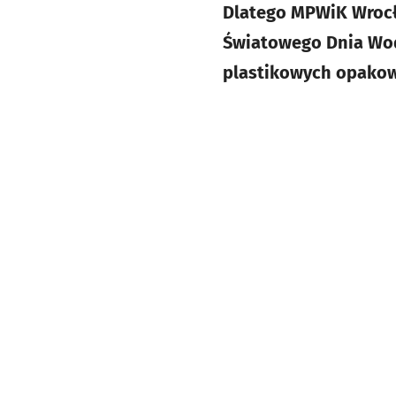
Dlatego MPWiK Wrocł
Światowego Dnia Wody
plastikowych opakow