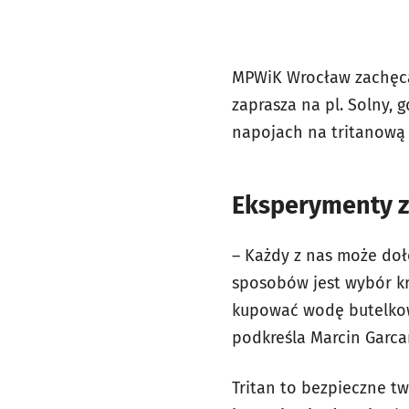
MPWiK Wrocław zachęca
zaprasza na pl. Solny,
napojach na tritanową 
Eksperymenty z 
– Każdy z nas może doł
sposobów jest wybór kr
kupować wodę butelkowa
podkreśla Marcin Garca
Tritan to bezpieczne t