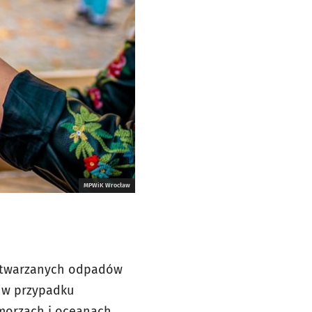
MPWiK Wrocław
 wytwarzanych odpadów
t w przypadku
 morzach i oceanach