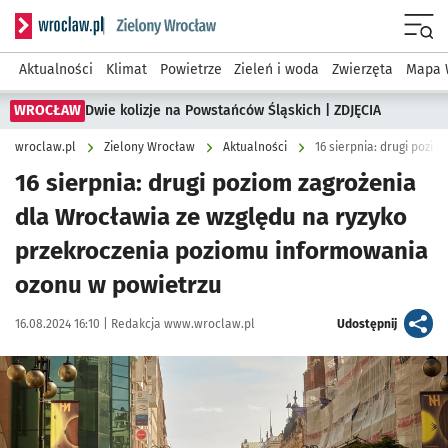
Serwis informacyjny wroclaw.pl podserwis: Środowisko we 
Menu
Aktualności
Klimat
Powietrze
Zieleń i woda
Zwierzęta
Mapa 
WROCŁAW
Dwie kolizje na Powstańców Śląskich | ZDJĘCIA
wroclaw.pl
Zielony Wrocław
Aktualności
16 sierpnia: drugi poziom zagrożenia
dla Wrocławia ze względu na ryzyko
przekroczenia poziomu informowania
ozonu w powietrzu
Data publikacji:
Autor:
artykuł
16.08.2024 16:10 |
Redakcja www.wroclaw.pl
Udostępnij
Kliknij, aby powiększyć