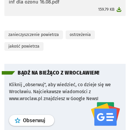
inf dla ozonu 16.08.pdf
otworzy się w nowej karcie
159.79 KB
zanieczyszczenie powietrza
ostrzeżenia
jakość powietrza
BĄDŹ NA BIEŻĄCO Z WROCŁAWIEM!
Kliknij „obserwuj”, aby wiedzieć, co dzieje się we
Wrocławiu.
Najciekawsze wiadomości z
www.wroclaw.pl znajdziesz w Google News!
profil
google news
serwisu wroclaw
Obserwuj