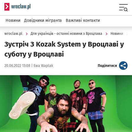
Serwis informacyjny wroclaw.pl
Menu
Новини
Довідники мігранта
Важливі контакти
wroclaw.pl
Для українців - останні новини з Вроцлава
Новини
Зустріч З Kozak System у Вроцлаві у
суботу у Вроцлавi
Data publikacji:
Autor:
artykuł
20.06.2022 13:08 |
Ewa Waplak
Поділитися
Kliknij, aby powiększyć