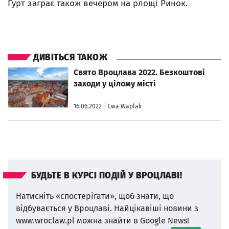
Гурт заграє також вечером на рлощi Ринок.
ДИВІТЬСЯ ТАКОЖ
otworzy się w nowej karcie
Свято Вроцлава 2022. Безкоштовi
заходи у цiлому мiстi
16.06.2022
| Ewa Waplak
БУДЬТЕ В КУРСІ ПОДІЙ У ВРОЦЛАВІ!
Натисніть «спостерігати», щоб знати, що
відбувається у Вроцлаві.
Найцікавіші новини з
www.wroclaw.pl можна знайти в Google News!