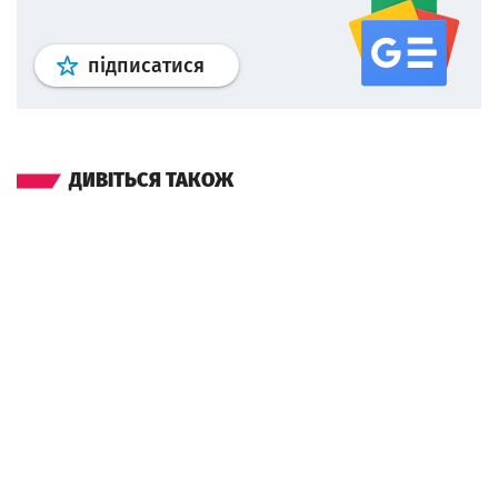
Профіль
google news
wroclaw.p
підписатися
ДИВІТЬСЯ ТАКОЖ