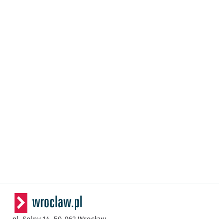
pl. Solny 14,
50-062
Wrocław