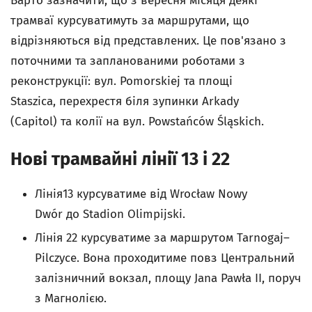
Варто зазначити, що з вересня місяця деякі
трамваї курсуватимуть за маршрутами, що
відрізняються від представлених. Це пов'язано з
поточними та запланованими роботами з
реконструкції: вул. Pomorskiej та площі
Staszica, перехрестя біля зупинки Arkady
(Capitol) та колії на вул. Powstańców Śląskich.
Нові трамвайні лінії 13 і 22
Лінія13 курсуватиме від Wrocław Nowy
Dwór до Stadion Olimpijski.
Лінія 22 курсуватиме за маршрутом Tarnogaj–
Pilczyce. Вона проходитиме повз Центральний
залізничний вокзал, площу Jana Pawła II, поруч
з Магнолією.