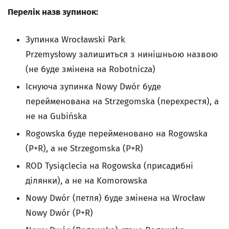
Перелік назв зупинок:
Зупинка Wrocławski Park
Przemysłowy залишиться з нинішньою назвою
(не буде змінена на Robotnicza)
Існуюча зупинка Nowy Dwór буде
перейменована на Strzegomska (перехрестя), а
не на Gubińska
Rogowska буде перейменовано на Rogowska
(P+R), а не Strzegomska (P+R)
ROD Tysiąclecia на Rogowska (присадибні
ділянки), а не на Komorowska
Nowy Dwór (петля) буде змінена на Wrocław
Nowy Dwór (P+R)