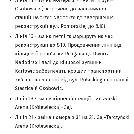
Лінія 14 - зміна номера з 74 на 14. Krzyki–
Osobowice (скорочено до залізничної
станції Dworzec Nadodrze до завершення
реконструкції вул. Pomorskiej до 8.10).
Лінія 16 - зміна петлі та маршруту на час
реконструкції до 8.10. Продовження лінії від
кільцевої розв'язки Reagana до Dworca
Nadodrze і далі до кінцевої зупинки
Karłowic забезпечить кращий транспортний
зв'язок на ділянці від вул. Pułaskiego до площі
Staszica й Osobowic.
Лінія 18 - зміна кінцевої станції. Tarczyński
Arena (Królewiecka)–Gaj.
Лінія 21 - зміна номера з 31 на 21. Gaj–Tarczyński
Arena (Królewiecka).