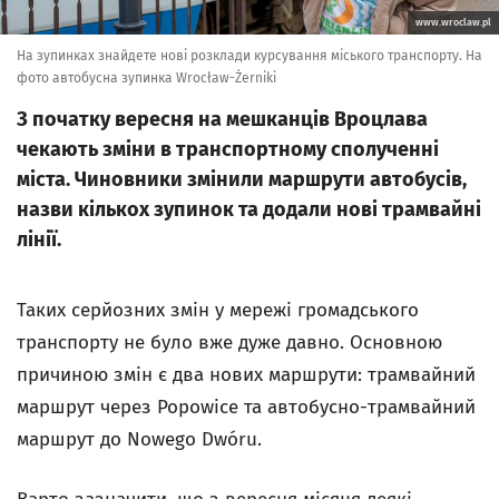
www.wroclaw.pl
На зупинках знайдете нові розклади курсування міського транспорту. На
фото автобусна зупинка Wrocław-Żerniki
З початку вересня на мешканців Вроцлава
чекають зміни в транспортному сполученні
міста. Чиновники змінили маршрути автобусів,
назви кількох зупинок та додали нові трамвайні
лінії.
Таких серйозних змін у мережі громадського
транспорту не було вже дуже давно. Основною
причиною змін є два нових маршрути: трамвайний
маршрут через Popowice та автобусно-трамвайний
маршрут до Nowego Dwóru.