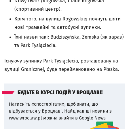
Nowy Dwór (Rogowska) стане Rogowska
(спортивний центр).
Крім того, на вулиці Rogowskiej почнуть діяти
нові трамвайні та автобусні зупинки.
Їхні назви такі: Budziszyńska, Zemska (як зараз)
та Park Tysiąclecia.
Існуючу зупинку Park Tysiąclecia, розташовану на
вулиці Granicznej, буде перейменовано на Płaska.
БУДЬТЕ В КУРСІ ПОДІЙ У ВРОЦЛАВІ!
Натисніть «спостерігати», щоб знати, що
відбувається у Вроцлаві.
Найцікавіші новини з
www.wroclaw.pl можна знайти в Google News!