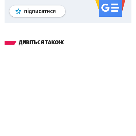
Профіль
google news
wroclaw.p
підписатися
ДИВІТЬСЯ ТАКОЖ