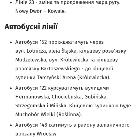
Лінія 23 - зміна та продовження маршруту.
Nowy Dwór – Kowale.
Автобусні лінії
Автобуси 152 проїжджатимуть через
вул. Lotnicza, aleja Śląska, кільцеву розв'язку
Modzelewska, вул. Królewiecka та кільцеву
розв'язку Bartoszewskiego - до кінцевої
зупинки Tarczyński Arena (Królewiecka).
Автобуси 122 курсуватимуть вулицями
Hermanowska, Chociebuska, Gubińska,
Strzegomska i Mińska. Кінцевою зупинкою буде
Muchobór Wielki (Roślinna).
Автобуси 148 їхатимуть з району залізничного
вокзалу Wrocław