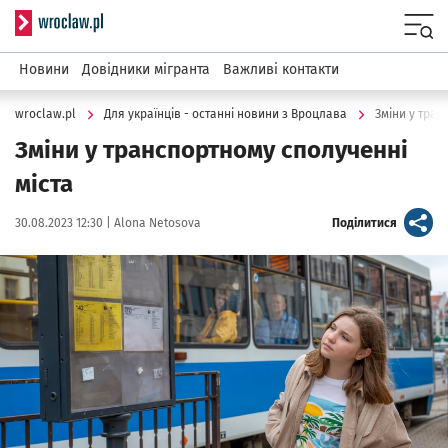
Serwis informacyjny wroclaw.pl
Menu
Новини
Довідники мігранта
Важливі контакти
wroclaw.pl
Для українців - останні новини з Вроцлава
Зміни у тран
Зміни у транспортному сполученні
міста
Data publikacji:
Autor:
artykuł
30.08.2023 12:30 |
Alona Netosova
Поділитися
Kliknij, aby powiększyć