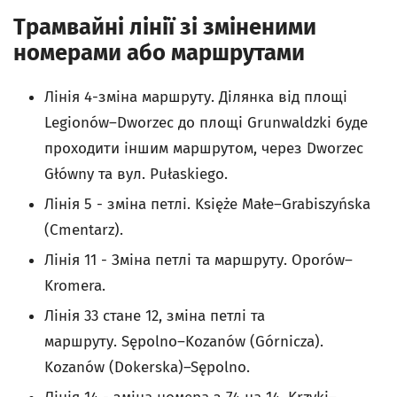
Трамвайні лінії зі зміненими
номерами або маршрутами
Лінія 4-зміна маршруту. Ділянка від площі
Legionów–Dworzec до площі Grunwaldzki буде
проходити іншим маршрутом, через Dworzec
Główny та вул. Pułaskiego.
Лінія 5 - зміна петлі. Księże Małe–Grabiszyńska
(Cmentarz).
Лінія 11 - Зміна петлі та маршруту. Oporów–
Kromera.
Лінія 33 стане 12, зміна петлі та
маршруту. Sępolno–Kozanów (Górnicza).
Kozanów (Dokerska)–Sępolno.