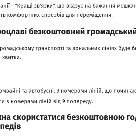
анії - "Кращі зв'язки", що вказує на бажання мешка
сть комфортних способів для переміщення.
Вроцлаві безкоштовний громадськи
громадському транспорті та зональних лініях буде 
 квитки.
трамвайні та автобусні. З номерами ліній, що починають
уси з номерами ліній від 9 попереду.
жна скористатися безкоштовною г
педів