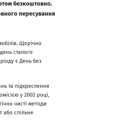
ортом безкоштовно.
овного пересування
мобілів. Щорічно
день сталого
ріоду є День без
нь та підкреслення
місією у 2002 році,
гічно чисті методи
т або спільне