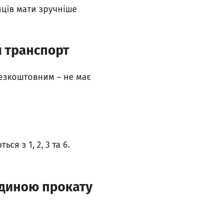
нців мати зручніше
й транспорт
безкоштовним – не має
ся з 1, 2, 3 та 6.
одиною прокату