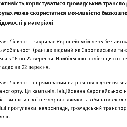
можливість користуватися громадським трансп
шрутах може скористатися можливістю безкошт
ідомості у матеріалі.
 мобільності закриває Європейській день без авто
 мобільності (раніше відомий як Європейський тиж
ься з 16 по 22 вересня. Найбільшою подією цього пе
падає на 22 вересня.
 мобільності спрямований на розповсюдження зна
анспорту. Ця кампанія, ініційована Європейською ко
ст змінити свої нездорові звички та обирати еколо
піші прогулянки, велосипеди, громадський транспор
ілів.