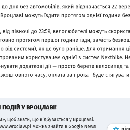
 до Дня без автомобілів, який відзначається 22 вер
 Вроцлаві можуть їздити протягом однієї години бе
, від півночі до 23:59, велолюбителі можуть скорист
овно протягом першої години їзди, замість безкош
о від системи), як це було раніше. Для отримання ц
трованим користувачем однієї з систем Nextbike. Н
нувати додаткові дії — просто берете велосипед та
коштовного часу, оплата за прокат буде стягувати
І ПОДІЙ У ВРОЦЛАВІ!
и», щоб знати, що відбувається у Вроцлаві.
www.wroclaw.pl можна знайти в Google News!
під