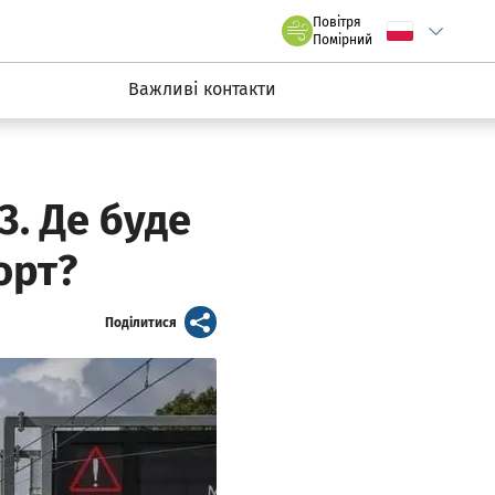
claw.pl
Повітря
Wybierz język
C
we Wrocławiu
Помірний
Важливі контакти
3. Де буде
орт?
artykuł
Поділитися