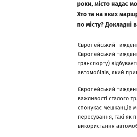
роки, місто надає 
Хто та на яких мар
по місту? Докладні в
Європейський тиждень
Європейський тиждень
транспорту) відбуваєт
автомобілів, який при
Європейський тиждень
важливості сталого тр
спонукає мешканців мі
пересування, такі як 
використання автомоб