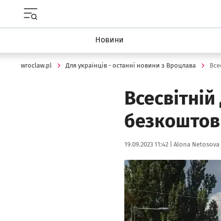
Menu główne portalu wroclaw.pl
Новини
wroclaw.pl
Для українців - останні новини з Вроцлава
Всесвітній
безкоштов
Data publikacji:
Autor:
19.09.2023 11:42 |
Alona Netosova
Kliknij, aby powiększyć