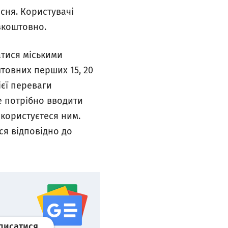
есня. Користувачі
зкоштовно.
атися міськими
товних перших 15, 20
ієї переваги
е потрібно вводити
 користуєтеся ним.
ся відповідно до
Профіль
google news
wroclaw.pl сервіс
писатися