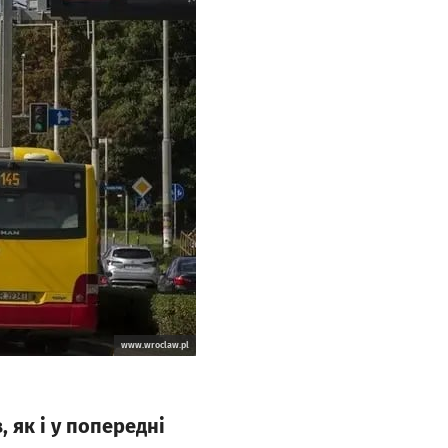
www.wroclaw.pl
, як і у попередні