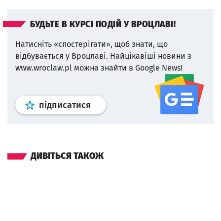
БУДЬТЕ В КУРСІ ПОДІЙ У ВРОЦЛАВІ!
Натисніть «спостерігати», щоб знати, що
відбувається у Вроцлаві.
Найцікавіші новини з
www.wroclaw.pl можна знайти в Google News!
Профіль
google news
wroclaw.p
підписатися
ДИВІТЬСЯ ТАКОЖ