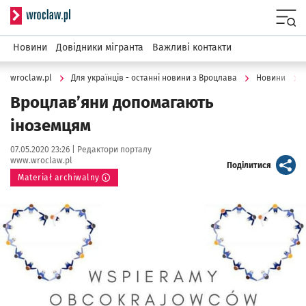
Serwis informacyjny wroclaw.pl
Menu
Новини
Довідники мігранта
Важливі контакти
wroclaw.pl
Для українців - останні новини з Вроцлава
Новини
Вроцлав’яни допомагають
іноземцям
Data publikacji:
Autor:
07.05.2020 23:26 |
Редактори порталу
www.wroclaw.pl
artykuł
Поділитися
Materiał archiwalny
Kliknij, aby powiększyć