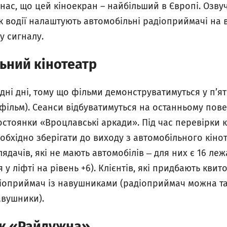
 нас, що цей кіноекран – найбільший в Європі. Озв
як водії налаштують автомобільні радіоприймачі на 
у сигналу.
ьний кінотеатр
дні дні, тому що фільми демонструватимуться у п’ят
фільм). Сеанси відбуватимуться на останньому повер
стоянки «Вроцлавські аркади». Під час перевірки к
необхідно зберігати до виходу з автомобільного кіно
ядачів, які не мають автомобілів ‒ для них є 16 леж
 у ліфті на рівень +6). Клієнтів, які придбають кви
іоприймач із навушниками (радіоприймач можна та
авушники).
к «Райдужна»