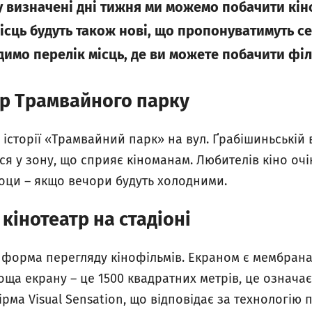
ж у визначені дні тижня ми можемо побачити кі
місць будуть також нові, що пропонуватимуть с
димо перелік місць, де ви можете побачити філ
тр Трамвайного парку
історії «Трамвайний парк» на вул. Ґрабішиньській 
я у зону, що сприяє кіноманам. Любителів кіно очі
 коци – якщо вечори будуть холодними.
кінотеатр на стадіоні
 форма перегляду кінофільмів. Екраном є мембрана 
лоща екрану – це 1500 квадратних метрів, це означає
ірма Visual Sensation, що відповідає за технологію