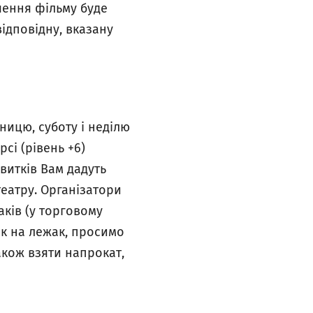
учення фільму буде
відповідну, вказану
ницю, суботу і неділю
сі (рівень +6)
витків Вам дадуть
театру. Організатори
аків (у торговому
ток на лежак, просимо
кож взяти напрокат,