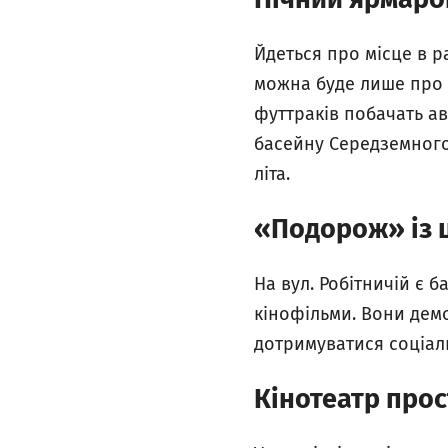
Йдеться про місце в ра
можна буде лише про г
футтраків побачать ав
басейну Середземного
літа.
«Подорож» із 
На вул. Робітничій є б
кінофільми. Вони демо
дотримуватися соціаль
Кінотеатр прос