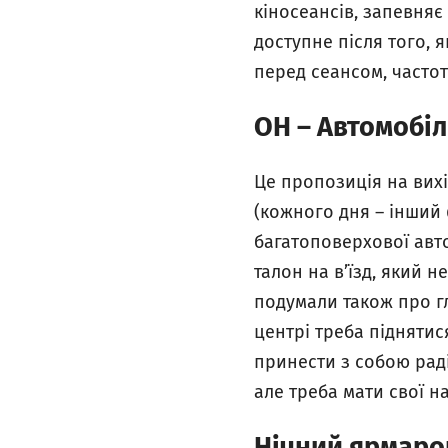
кіносеансів, запевняє
доступне після того, 
перед сеансом, частот
OH – Автомобіл
Це пропозиція на вихі
(кожного дня – інший 
багатоповерхової авто
талон на в’їзд, який 
подумали також про гл
центрі треба піднятися
принести з собою рад
але треба мати свої н
Нічний ярмаро