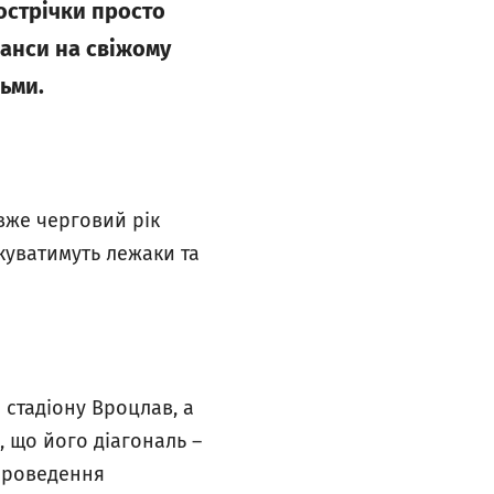
нострічки просто
еанси на свіжому
ьми.
вже черговий рік
куватимуть лежаки та
стадіону Вроцлав, а
, що його діагональ –
 проведення