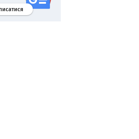
Профіль
google news
wroclaw.pl сервіс
писатися