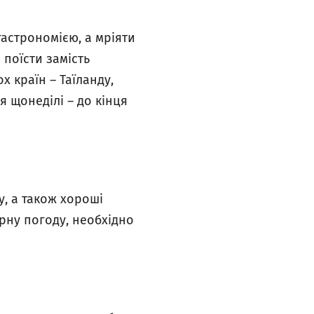
 гастрономією, а мріяти
поїсти замість
х країн – Таїланду,
 щонеділі – до кінця
у, а також хороші
арну погоду, необхідно