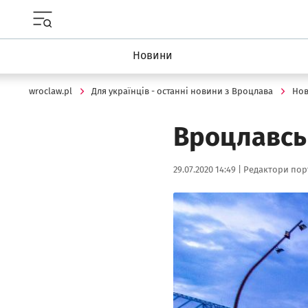
Menu główne portalu wroclaw.pl
Новини
wroclaw.pl
Для українців - останні новини з Вроцлава
Но
Вроцлавськ
Data publikacji:
Autor:
29.07.2020 14:49 |
Редактори порт
Kliknij, aby powiększyć