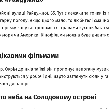
йоні вулиці Райдужної, 65. Тут є лежаки та точки із
арну погоду. Якщо цього мало, то любителі смачно 
торську зону гастрономії із стравами кухонь багатьо
 моря чи Америки. Кінофільми можна буде дивитися
цікавими фільмами
ар. Окрім дрінків та їжі він пропонує непогану музик
нструються у робочі дні. Варто заглянути сюди у г
ної дистанції.
то неба на Солодовому острові