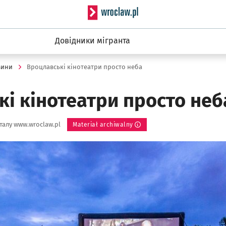
Serwis informacyjny wro
Довідники мігранта
вини
Вроцлавські кінотеатри просто неба
і кінотеатри просто неб
алу www.wroclaw.pl
Materiał archiwalny