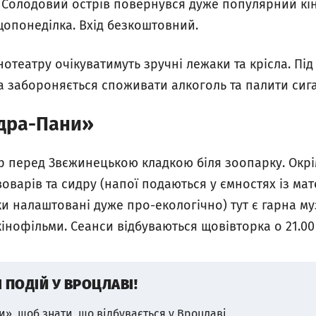
на Солодовий острів повернувся дуже популярний кі
щопонеділка. Вхід безкоштовний.
нотеатру очікуватимуть зручні лежаки та крісла. Під
а забороняється споживати алкоголь та палити сиг
Одра-Пани»
р перед Звєжинецькою кладкою біля зоопарку. Окрім
оварів та сидру (напої подаються у ємностях із ма
 налаштовані дуже про-екологічно) тут є гарна му
кінофільми. Сеанси відбуваються щовівторка о 21.00
І ПОДІЙ У ВРОЦЛАВІ!
и», щоб знати, що відбувається у Вроцлаві.