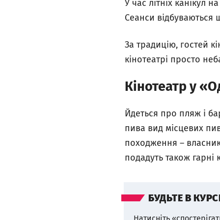
У час літніх канікул 
Сеанси відбуваються 
За традицію, гостей кі
кінотеатрі просто неб
Кінотеатр у «
Йдеться про пляж і ба
пива вид місцевих пив
походження – власники
подадуть також гарні 
БУДЬТЕ В КУРС
Натисніть «спостерігат