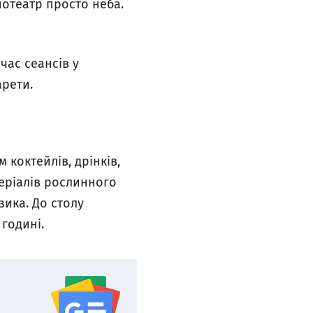
нотеатр просто неба.
 час сеансів у
арети.
 коктейлів, дрінків,
теріалів рослинного
зика. До столу
 годині.