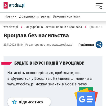
Serwis informacyjny wroclaw.pl
Menu
Новини
Довідники мігранта
Важливі контакти
wroclaw.pl
Для українців - останні новини з Вроцлава
Вроцлав без
Вроцлав без насильства
Data publikacji:
Autor:
artykuł
23.11.2022 11:40 |
Редактори порталу www.wroclaw.pl
Поділитися
БУДЬТЕ В КУРСІ ПОДІЙ У ВРОЦЛАВІ!
Натисніть «спостерігати», щоб знати, що
відбувається у Вроцлаві.
Найцікавіші новини з
www.wroclaw.pl можна знайти в Google News!
Профіль
google news
wroclaw.p
підписатися