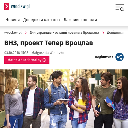
Serwis informacyjny wroclaw.pl
Menu
Новини
Довідники мігранта
Важливі контакти
wroclaw.pl
Для українців - останні новини з Вроцлава
Довідники м
ВНЗ, проект Тепер Вроцлав
Data publikacji:
Autor:
03.10.2018 15:35 |
Małgorzata Wieliczko
artykuł
Поділитися
Materiał archiwalny
Kliknij, aby powiększyć