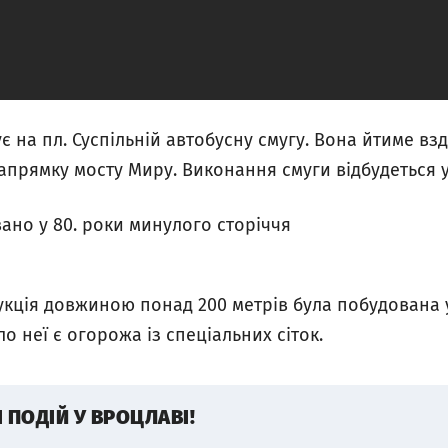
 на пл. Суспільній автобусну смугу. Вона йтиме в
напрямку мосту Миру. Виконання смуги відбудеться у
ано у 80. роки минулого сторіччя
кція довжиною понад 200 метрів була побудована у 
о неї є огорожа із спеціальних сіток.
І ПОДІЙ У ВРОЦЛАВІ!