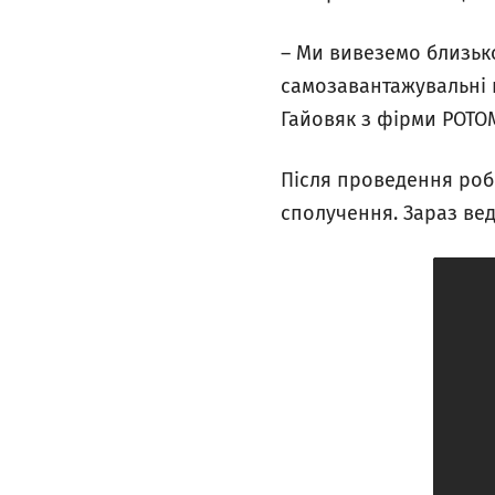
– Ми вивеземо близько
самозавантажувальні п
Гайовяк з фірми РОТО
Після проведення робі
сполучення. Зараз вед