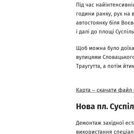
Під час найінтенсивніш
години ранку, рух на 
автостоянку біля Воєв
і далі до площі Суспіль
Щоб можна було доїхат
вулицями Словацького 
Траугутта, а потім йт
Карта ‒ скачати файл
Нова пл. Суспі
Демонтаж західної ест
використання спеціал