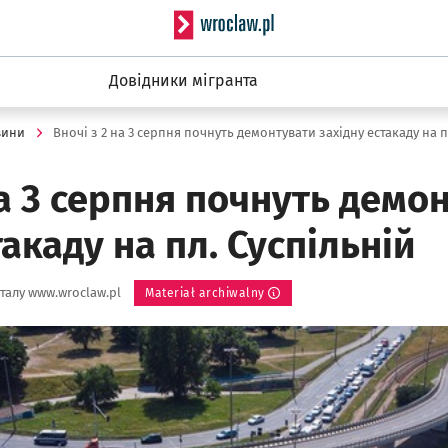
Serwis informacyjny wro
Довідники мігранта
вини
на 3 серпня почнуть демо
такаду на пл. Суспільній
талу www.wroclaw.pl
Materiał archiwalny