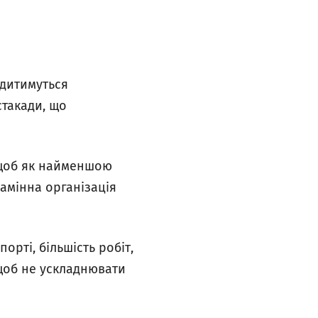
одитимуться
стакади, що
, щоб як найменшою
амінна організація
рті, більшість робіт,
 щоб не ускладнювати