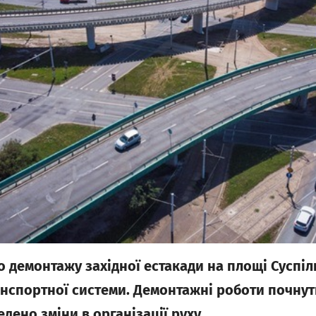
о демонтажу західної естакади на площі Суспіль
нспортної системи. Демонтажні роботи почнутьс
едено зміни в організації руху.