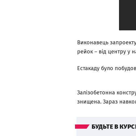
Виконавець запроектує
рейок – від центру у 
Естакаду було побудов
Залізобетонна констру
знищена. Зараз навкол
БУДЬТЕ В КУРС