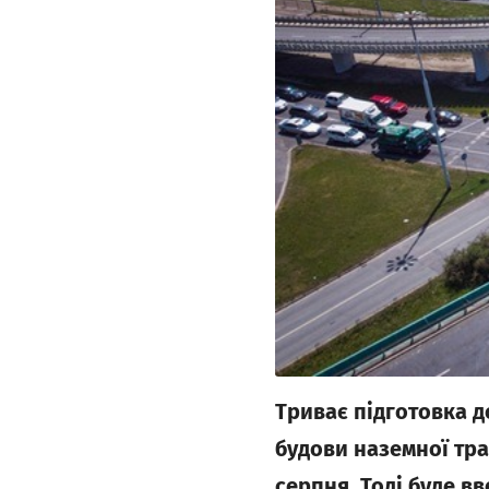
Триває підготовка д
будови наземної тра
серпня. Тоді буде вв