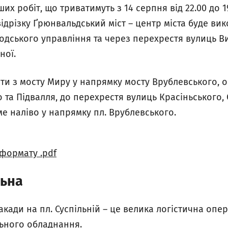
их робіт, що триватимуть з 14 серпня від 22.00 до 1
відрізку Ґрюнвальдський міст – центр міста буде ви
одського управління та через перехрестя вулиць Ви
ної.
и з мосту Миру у напрямку мосту Врублевського, о
та Підвалля, до перехрестя вулиць Красіньського, 
име наліво у напрямку пл. Врублевського.
 формату .pdf
льна
акади на пл. Суспільній – це велика логістична опе
ьного обладнання.