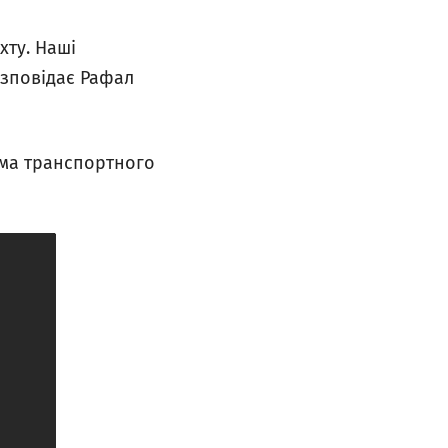
хту. Наші
озповідає Рафал
хема транспортного