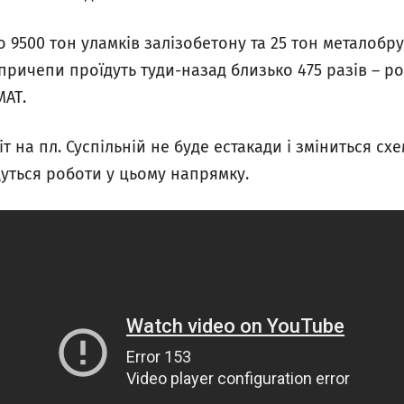
 9500 тон уламків залізобетону та 25 тон металобру
ричепи проїдуть туди-назад близько 475 разів – р
МАТ.
т на пл. Суспільній не буде естакади і зміниться с
уться роботи у цьому напрямку.