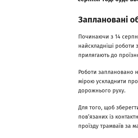
Заплановані об
Починаючи з 14 серпня
найскладніші роботи з
прилягають до проїзно
Роботи заплановано на
мірою ускладнити прої
дорожнього руху.
Для того, щоб зберегт
пов’язаних із контакт
проїзду трамваїв за ма