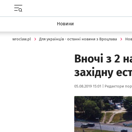
Menu główne portalu wroclaw.pl
Новини
wroclaw.pl
Для українців - останні новини з Вроцлава
Но
Вночі з 2 
західну ес
Data publikacji:
Autor:
05.08.2019 15:01 |
Редактори пор
Kliknij, aby powiększyć