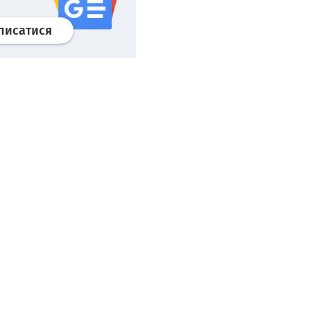
Профіль
google news
wroclaw.pl сервіс
писатися