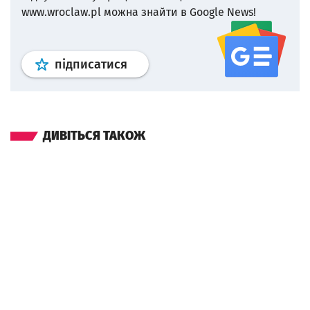
www.wroclaw.pl можна знайти в Google News!
Профіль
google news
wroclaw.p
підписатися
ДИВІТЬСЯ ТАКОЖ