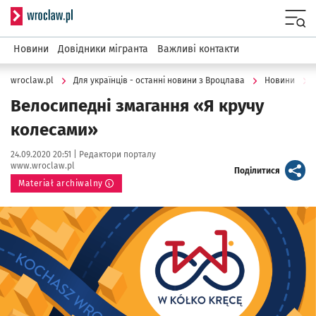
Serwis informacyjny wroclaw.pl
Menu
Новини
Довідники мігранта
Важливі контакти
wroclaw.pl
Для українців - останні новини з Вроцлава
Новини
Велосипедні змагання «Я кручу
колесами»
Data publikacji:
Autor:
24.09.2020 20:51 |
Редактори порталу
www.wroclaw.pl
artykuł
Поділитися
Materiał archiwalny
Kliknij, aby powiększyć