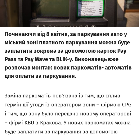
Починаючи від 8 квітня, за паркування авто у
міський зоні платного паркування можна буде
заплатити зокрема за допомогою карток Pay
Pass та Pay Wave та BLIK-у. Виконавець вже
розпочав монтаж нових паркоматів- автоматів
для оплати за паркування.
Заміна паркоматів пов’язана із тим, що сплив
термін дії угоди із оператором зони – фірмою CPG
і тим, що зону було передано новому операторові
– фірмі KBU
з Кракова. У нових паркоматах можна
буде заплатити за паркування за допомогою