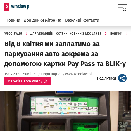
Serwis informacyjny wroclaw.pl
Menu
Новини
Довідники мігранта
Важливі контакти
wroclaw.pl
Для українців - останні новини з Вроцлава
Новини
Від 8 квітня ми заплатимо за
паркування авто зокрема за
допомогою картки Pay Pass та BLIK-у
Data publikacji:
Autor:
15.04.2019 15:08 |
Редактори порталу www.wroclaw.pl
artykuł
Поділитися
Materiał archiwalny
Kliknij, aby powiększyć