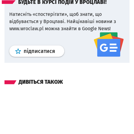
БУДЬТЕ В КУРСІ ПОДІЙ У ВРОЦЛАВІ!
Натисніть «спостерігати», щоб знати, що
відбувається у Вроцлаві.
Найцікавіші новини з
www.wroclaw.pl можна знайти в Google News!
Профіль
google news
wroclaw.p
підписатися
ДИВІТЬСЯ ТАКОЖ