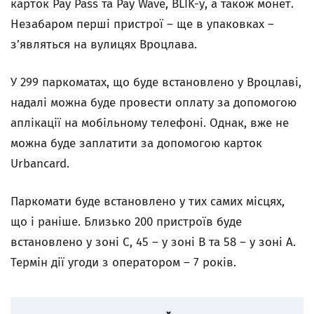
карток
Pay Pass
та
Pay Wave, BLIK-у, а також монет.
Незабаром перші пристрої – ще в упаковках –
з’являться на вулицях Вроцлава.
У 299 паркоматах, що буде встановлено у Вроцлаві,
надалі можна буде провести оплату за допомогою
аплікації на мобільному телефоні. Однак, вже не
можна буде заплатити за допомогою карток
Urbancard.
Паркомати буде встановлено у тих самих місцях,
що і раніше. Близько 200 пристроїв буде
встановлено у зоні C, 45 – у зоні B
та 58 – у зоні
A.
Термін дії угоди з оператором – 7 років.