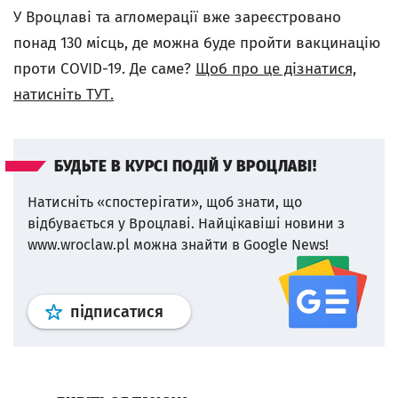
У Вроцлаві та агломерації вже зареєстровано
понад 130 місць, де можна буде пройти вакцинацію
проти COVID-19. Де саме?
Щоб про це дізнатися,
натисніть ТУТ.
БУДЬТЕ В КУРСІ ПОДІЙ У ВРОЦЛАВІ!
Натисніть «спостерігати», щоб знати, що
відбувається у Вроцлаві.
Найцікавіші новини з
www.wroclaw.pl можна знайти в Google News!
Профіль
google news
wroclaw.p
підписатися