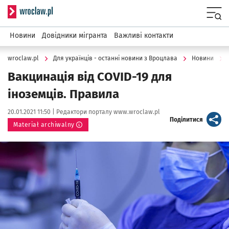
Serwis informacyjny wroclaw.pl
Menu
Новини
Довідники мігранта
Важливі контакти
wroclaw.pl
Для українців - останні новини з Вроцлава
Новини
Вакцинація від COVID-19 для
іноземців. Правила
Data publikacji:
Autor:
20.01.2021 11:50 |
Редактори порталу www.wroclaw.pl
artykuł
Поділитися
Materiał archiwalny
Kliknij, aby powiększyć