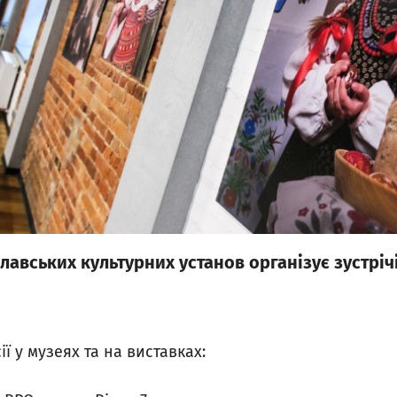
авських культурних установ організує зустріч
ї у музеях та на виставках: