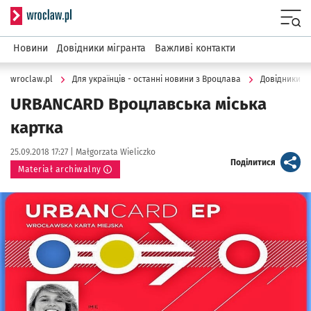
Serwis informacyjny wroclaw.pl
Menu
Новини
Довідники мігранта
Важливі контакти
wroclaw.pl
Для українців - останні новини з Вроцлава
Довідники м
URBANCARD Вроцлавська міська
картка
Data publikacji:
Autor:
25.09.2018 17:27 |
Małgorzata Wieliczko
artykuł
Поділитися
Materiał archiwalny
Kliknij, aby powiększyć