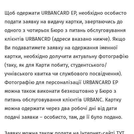
Щоб одержати URBANCARD EP, необхідно особисто
подати заявку на видачу картки, звертаючись до
одного з чотирьох Бюро з питань обслуговування
клієнтів URBANCRD
(
адреси вказано нижче). Якщо
Ви подаватимете заявку на одержання іменної
картки, необхідно долучити актуальну фотографію
(таку, як для Карти побиту, студентського/
учнівського квитка чи службового посвідчення).
Фотографію для персоналізації URBANCARD EP
можна також виконати безкоштовно у Бюро з
питань обслуговування клієнтів
URBANC. Картку
можна одержати через два робочі дні від дати
подачі заявки – особисто, там, де її було подано.
Заявку можна також подати на Інтернет-сайті
ТУТ
.