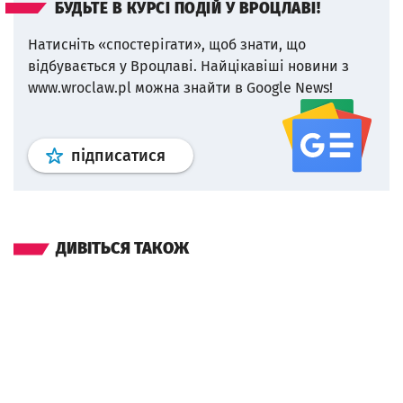
БУДЬТЕ В КУРСІ ПОДІЙ У ВРОЦЛАВІ!
Натисніть «спостерігати», щоб знати, що
відбувається у Вроцлаві.
Найцікавіші новини з
www.wroclaw.pl можна знайти в Google News!
Профіль
google news
wroclaw.p
підписатися
ДИВІТЬСЯ ТАКОЖ