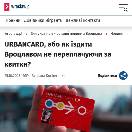
Serwis informacyjny wroclaw.pl
Menu
Новини
Довідники мігранта
Важливі контакти
wroclaw.pl
Для українців - останні новини з Вроцлава
Новини
URBANCARD, або як їздити
Вроцлавом не переплачуючи за
квитки?
Data publikacji:
Autor:
artykuł
25.10.2023 11:59 |
Svitlana Kucherenko
Поділитися
Kliknij, aby powiększyć