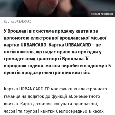
Svitlana Kucherenko
Картка URBANCARD
У Вроцлаві діє система продажу квитків за
допомогою електронної вроцлавської міської
картки URBANCARD. Картка URBANCARD – це
носій квитків, що надає право на проїздки у
громадському транспорті Вроцлава. Її
впродовж години, можна виробити в одному з 5
пунктів продажу електронних квитків.
Картка URBANCARD EP має функцію електронного
гаманця на додаток до функції абонементного
квитка. Карта дозволяє купувати одноразові,
часові та групові квитки безпосередньо в касах,