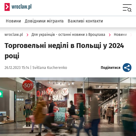
Serwis informacyjny wroclaw.pl
Menu
Новини
Довідники мігранта
Важливі контакти
wroclaw.pl
Для українців - останні новини з Вроцлава
Новини
Торговельні неділі в Польщі у 2024
році
Data publikacji:
Autor:
artykuł
26.12.2023 15:14 |
Svitlana Kucherenko
Поділитися
Kliknij, aby powiększyć