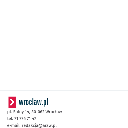
pl. Solny 14,
50-062
Wrocław
tel. 71 776 71 42
e-mail:
redakcja@araw.pl