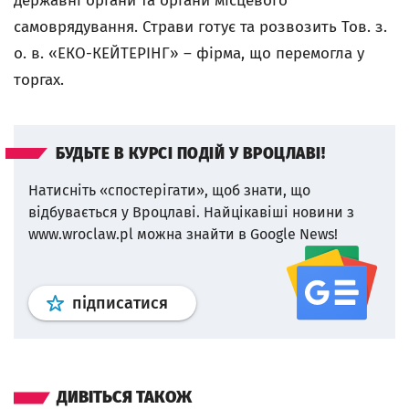
державні органи та органи місцевого
самоврядування. Страви готує та розвозить Тов. з.
о. в. «ЕКО-КЕЙТЕРІНГ» – фірма, що перемогла у
торгах.
БУДЬТЕ В КУРСІ ПОДІЙ У ВРОЦЛАВІ!
Натисніть «спостерігати», щоб знати, що
відбувається у Вроцлаві.
Найцікавіші новини з
www.wroclaw.pl можна знайти в Google News!
Профіль
google news
wroclaw.p
підписатися
ДИВІТЬСЯ ТАКОЖ