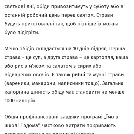
святкові дні, обіди привозитимуть у суботу або в
останній робочий день перед святом. Страви
будуть приготовлені так, щоб пізніше їх можна
було підігріти.
Меню обідів складається на 10 днів підряд. Перша
страва - це суп, а друга страва – це картопля, каша
або рис з м’ясом та салатом з сирих або
відварених овочів. Є також рибні та мучні страви
(вареники, макарони, налисники тощо). Загальна
калорійна цінність обіду має становити не менше
1000 калорій.
Обіди профінансовані завдяки програмі „Їмо в
школі і вдома”, частково витрати покривають