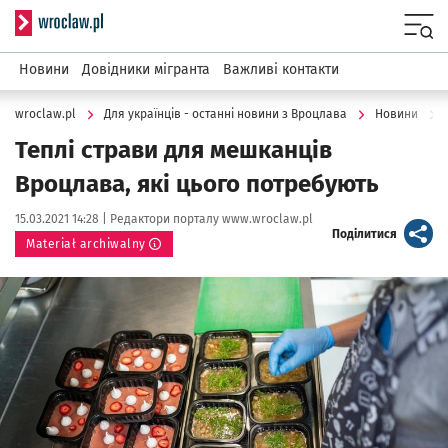
Serwis informacyjny wroclaw.pl
Menu
Новини
Довідники мігранта
Важливі контакти
wroclaw.pl
Для українців - останні новини з Вроцлава
Новини
Теплі страви для мешканців
Вроцлава, які цього потребують
Data publikacji:
Autor:
15.03.2021 14:28 |
Редактори порталу www.wroclaw.pl
artykuł
Поділитися
Materiał archiwalny
Kliknij, aby powiększyć