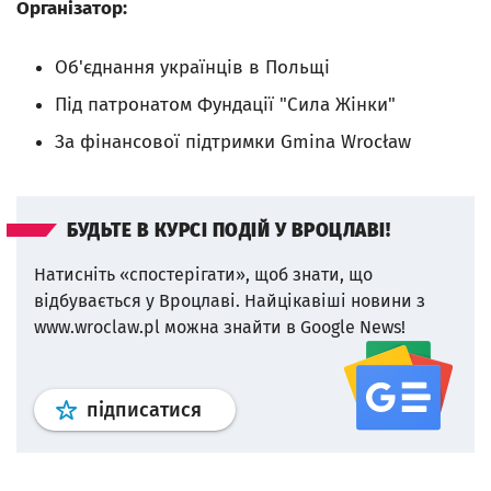
Організатор:
Об'єднання українців в Польщі
Під патронатом Фундації "Сила Жінки"
За фінансової підтримки Gmina Wrocław
БУДЬТЕ В КУРСІ ПОДІЙ У ВРОЦЛАВІ!
Натисніть «спостерігати», щоб знати, що
відбувається у Вроцлаві.
Найцікавіші новини з
www.wroclaw.pl можна знайти в Google News!
Профіль
google news
wroclaw.p
підписатися