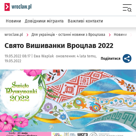
Serwis informacyjny wroclaw.pl
Menu
Новини
Довідники мігранта
Важливі контакти
wroclaw.pl
Для українців - останні новини з Вроцлава
Новини
Свято Вишиванки Вроцлав 2022
Data publikacji:
Autor:
19.05.2022 08:17 |
Ewa Waplak
оновлення:
4 lata temu,
artykuł
Поділитися
19.05.2022
Kliknij, aby powiększyć