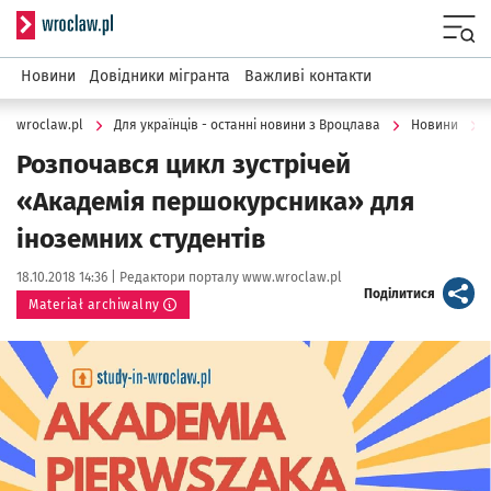
Serwis informacyjny wroclaw.pl
Menu
Новини
Довідники мігранта
Важливі контакти
wroclaw.pl
Для українців - останні новини з Вроцлава
Новини
Розпочався цикл зустрічей
«Академія першокурсника» для
іноземних студентів
Data publikacji:
Autor:
18.10.2018 14:36 |
Редактори порталу www.wroclaw.pl
artykuł
Поділитися
Materiał archiwalny
Kliknij, aby powiększyć