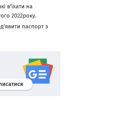
і в'їхати на
того 2022року.
д'явити паспорт з
Профіль
google news
wroclaw.pl сервіс
писатися