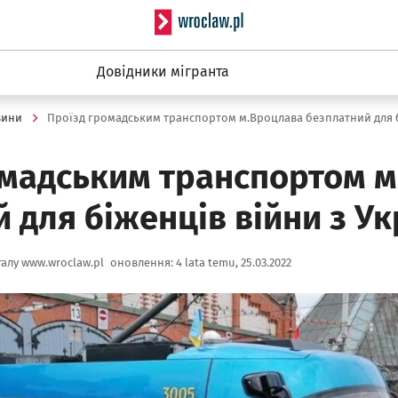
Serwis informacyjny wro
Довідники мігранта
вини
омадським транспортом 
 для біженців війни з Ук
алу www.wroclaw.pl
оновлення:
4 lata temu, 25.03.2022