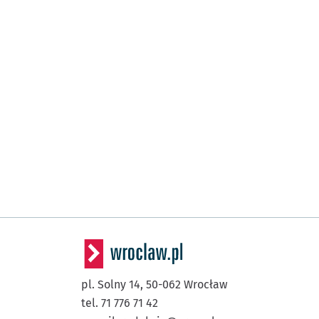
pl. Solny 14,
50-062
Wrocław
tel. 71 776 71 42