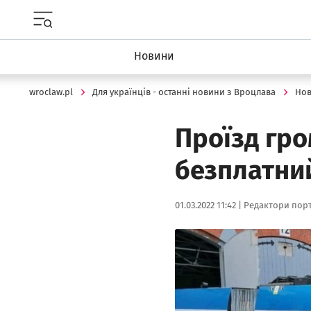
Menu główne portalu wroclaw.pl
Новини
wroclaw.pl
Для українців - останні новини з Вроцлава
Но
Проїзд гр
безплатний
Data publikacji:
Autor:
01.03.2022 11:42 |
Редактори порт
Kliknij, aby powiększyć