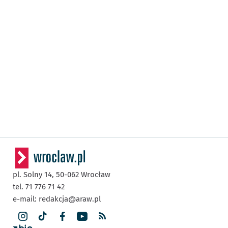
pl. Solny 14,
50-062
Wrocław
tel. 71 776 71 42
e-mail:
redakcja@araw.pl