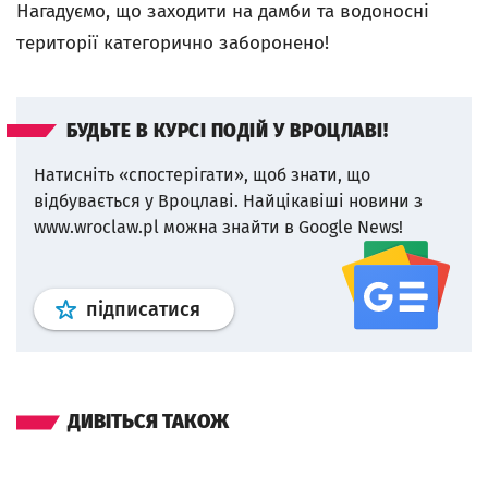
Нагадуємо, що заходити на дамби та водоносні
території категорично
заборонено!
БУДЬТЕ В КУРСІ ПОДІЙ У ВРОЦЛАВІ!
Натисніть «спостерігати», щоб знати, що
відбувається у Вроцлаві.
Найцікавіші новини з
www.wroclaw.pl можна знайти в Google News!
Профіль
google news
wroclaw.p
підписатися
ДИВІТЬСЯ ТАКОЖ