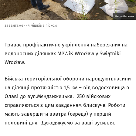
Магда Пасевич
завантаження мішків з піском
Триває профілактичне укріплення набережних на
водоносних ділянках MPWiK
Wrocław у Świątniki
Wrocław.
Війська територіальної оборони нарощують
насипи
на ділянці протяжністю 1,5 км – від водосховища в
Олаві до вул.
Мєндзижецька. 250 війскових
справляються з цим завданням блискуче!
Роботи
мають завершити завтра (середа) у першій
половині дня. Дуже
дякуємо за ваші зусилля.