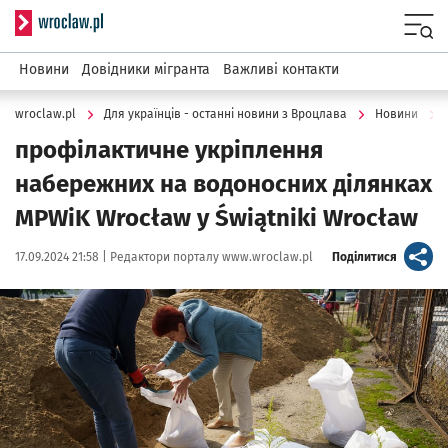
Serwis informacyjny wroclaw.pl
Menu
Новини
Довідники мігранта
Важливі контакти
wroclaw.pl
Для українців - останні новини з Вроцлава
Новини
профілактичне укріплення
набережних на водоносних ділянках
MPWiK Wrocław у Świątniki Wrocław
Data publikacji:
Autor:
artykuł
17.09.2024 21:58 |
Редактори порталу www.wroclaw.pl
Поділитися
Kliknij, aby powiększyć