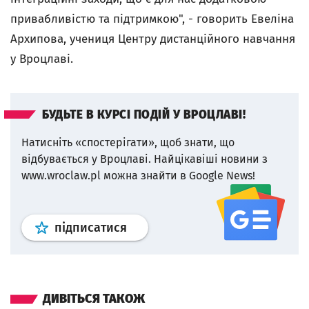
привабливістю та підтримкою", - говорить Евеліна
Архипова, учениця Центру дистанційного навчання
у Вроцлаві.
БУДЬТЕ В КУРСІ ПОДІЙ У ВРОЦЛАВІ!
Натисніть «спостерігати», щоб знати, що
відбувається у Вроцлаві.
Найцікавіші новини з
www.wroclaw.pl можна знайти в Google News!
Профіль
google news
wroclaw.p
підписатися
ДИВІТЬСЯ ТАКОЖ