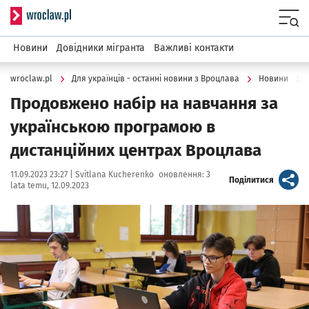
Serwis informacyjny wroclaw.pl
Menu
Новини
Довідники мігранта
Важливі контакти
wroclaw.pl
Для українців - останні новини з Вроцлава
Новини
Продовжено набір на навчання за
українською програмою в
дистанційних центрах Вроцлава
Data publikacji:
Autor:
11.09.2023 23:27 |
Svitlana Kucherenko
оновлення:
3
artykuł
Поділитися
lata temu, 12.09.2023
Kliknij, aby powiększyć