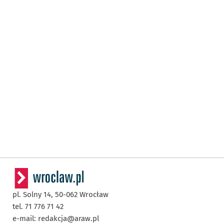
pl. Solny 14,
50-062
Wrocław
tel. 71 776 71 42
e-mail:
redakcja@araw.pl