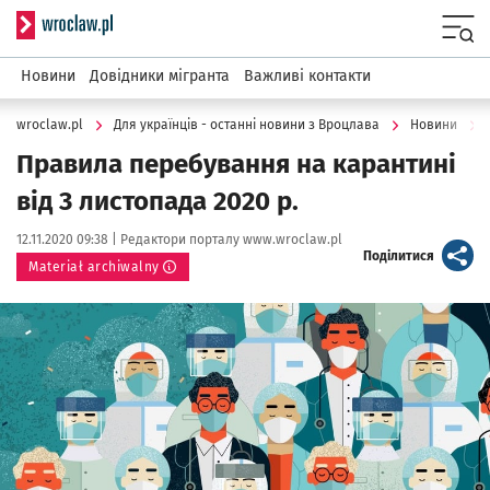
Serwis informacyjny wroclaw.pl
Menu
Новини
Довідники мігранта
Важливі контакти
wroclaw.pl
Для українців - останні новини з Вроцлава
Новини
Правила перебування на карантині
від 3 листопада 2020 р.
Data publikacji:
Autor:
12.11.2020 09:38 |
Редактори порталу www.wroclaw.pl
artykuł
Поділитися
Materiał archiwalny
Kliknij, aby powiększyć