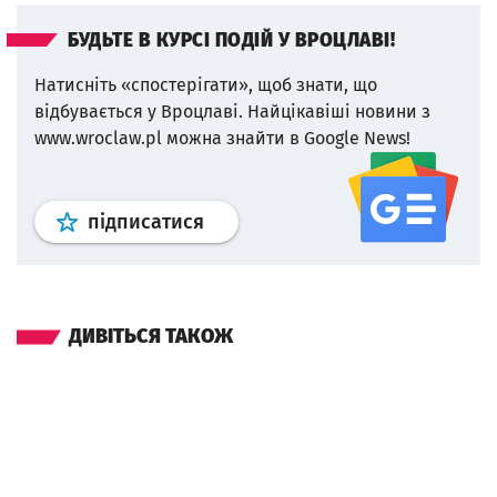
БУДЬТЕ В КУРСІ ПОДІЙ У ВРОЦЛАВІ!
Натисніть «спостерігати», щоб знати, що
відбувається у Вроцлаві.
Найцікавіші новини з
www.wroclaw.pl можна знайти в Google News!
Профіль
google news
wroclaw.p
підписатися
ДИВІТЬСЯ ТАКОЖ