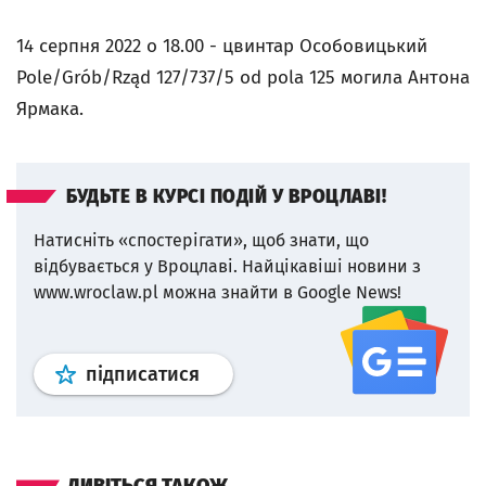
14 серпня 2022 о 18.00 - цвинтар Особовицький
Pole/Grób/Rząd 127/737/5 od pola 125 могила Антона
Ярмака.
БУДЬТЕ В КУРСІ ПОДІЙ У ВРОЦЛАВІ!
Натисніть «спостерігати», щоб знати, що
відбувається у Вроцлаві.
Найцікавіші новини з
www.wroclaw.pl можна знайти в Google News!
Профіль
google news
wroclaw.p
підписатися
ДИВІТЬСЯ ТАКОЖ