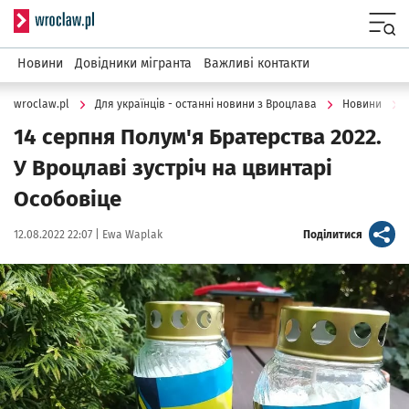
Serwis informacyjny wroclaw.pl
Menu
Новини
Довідники мігранта
Важливі контакти
wroclaw.pl
Для українців - останні новини з Вроцлава
Новини
14 серпня Полум'я Братерства 2022.
У Вроцлавi зустрiч на цвинтарі
Особовіце
Data publikacji:
Autor:
artykuł
12.08.2022 22:07 |
Ewa Waplak
Поділитися
Kliknij, aby powiększyć