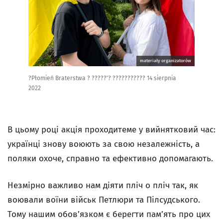
materiały organizatorów
?Płomień Braterstwa ? ?????'? ??????????? 14 sierpnia
2022
В цьому році акція проходитеме у вийнятковий час:
українці знову воюють за свою незалежність, а
поляки охоче, справно та ефективно допомагають.
Незмірно важливо нам діяти пліч о пліч так, як
воювали воїни військ Петлюри та Пілсудського.
Тому нашим обов’язком є берегти пам’ять про цих