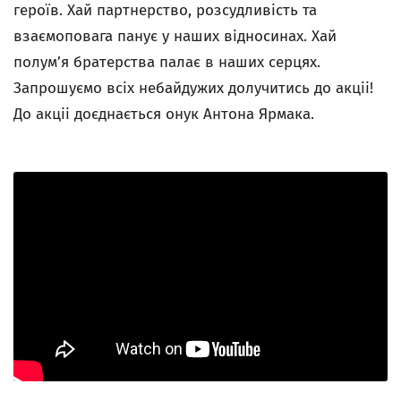
героїв. Хай партнерство, розсудливість та
взаємоповага панує у наших відносинах. Хай
полум’я братерства палає в наших серцях.
Запрошуємо всіх небайдужих долучитись до акціі!
До акціі доєднається онук Антона Ярмака.