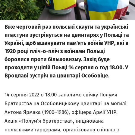
Вже черговий раз польські скаути та українські
пластуни зустрінуться на цвинтарях у Польщі та
Україні, щоб вшанувати пам'ять воїнів УНР, які в
1920 році пліч-о-пліч з воїнами Польщі
боролися проти більшовизму. Захiд буде
проходити у цiлiй Поьщi 14 серпня о год 18.00. У
Вроцлавi зустрiч на цвинтарі Особовіце.
14 серпня 2022 о 18.00 запалимо свічку Полумя
Братерства на Особовицькому цвинтарі на могилі
Антона Ярмака (1900–1986), офіцера Армії УНР.
Акція «Полум’я братерства», ініційована
польськими гарцерами, організована спільно з