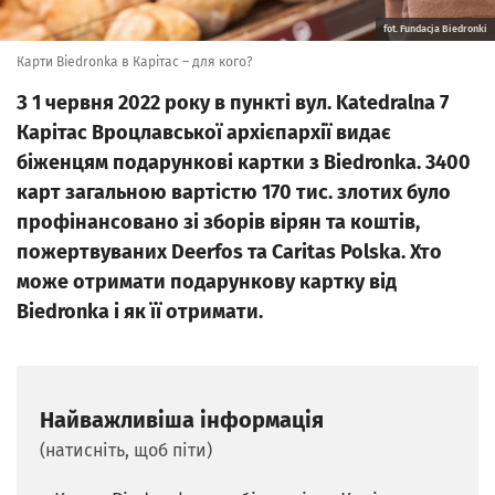
fot. Fundacja Biedronki
Карти Biedronka в Карітас – для кого?
З 1 червня 2022 року в пункті вул. Katedralna 7
Карітас Вроцлавської архієпархії видає
біженцям подарункові картки з Biedronka. 3400
карт загальною вартістю 170 тис. злотих було
профінансовано зі зборів вірян та коштів,
пожертвуваних Deerfos та Caritas Polska. Хто
може отримати подарункову картку від
Biedronka і як її отримати.
Найважливіша інформація
(натисніть, щоб піти)