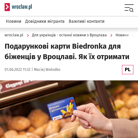
Serwis informacyjny wroclaw.pl
Menu
Новини
Довідники мігранта
Важливі контакти
wroclaw.pl
Для українців - останні новини з Вроцлава
Новини
Подарункові карти Biedronka для
біженців у Вроцлаві. Як їх отримати
PL
Data publikacji:
Autor:
01.06.2022 11:32 |
Maciej Wołodko
Kliknij, aby powiększyć