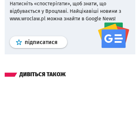
Натисніть «спостерігати», щоб знати, що
відбувається у Вроцлаві.
Найцікавіші новини з
www.wroclaw.pl можна знайти в Google News!
Профіль
google news
wroclaw.p
підписатися
ДИВІТЬСЯ ТАКОЖ