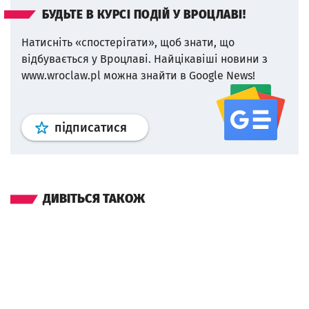
БУДЬТЕ В КУРСІ ПОДІЙ У ВРОЦЛАВІ!
Натисніть «спостерігати», щоб знати, що
відбувається у Вроцлаві.
Найцікавіші новини з
www.wroclaw.pl можна знайти в Google News!
Профіль
google news
wroclaw.p
підписатися
ДИВІТЬСЯ ТАКОЖ