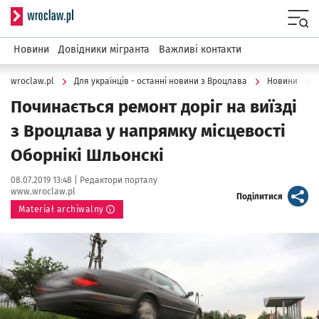
Serwis informacyjny wroclaw.pl
Menu
Новини
Довідники мігранта
Важливі контакти
wroclaw.pl
Для українців - останні новини з Вроцлава
Новини
Починається ремонт доріг на виїзді
з Вроцлава у напрямку місцевості
Оборнікі Шльонскі
Data publikacji:
Autor:
08.07.2019 13:48 |
Редактори порталу
www.wroclaw.pl
artykuł
Поділитися
Materiał archiwalny
Kliknij, aby powiększyć