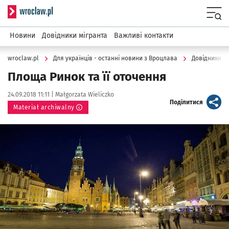
Serwis informacyjny wroclaw.pl
Menu
Новини
Довідники мігранта
Важливі контакти
wroclaw.pl
Для українців - останні новини з Вроцлава
Довідники м
Площа Ринок та її оточення
Data publikacji:
Autor:
24.09.2018 11:11 |
Małgorzata Wieliczko
artykuł
Поділитися
Materiał archiwalny
Kliknij, aby powiększyć