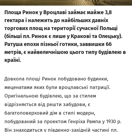
Площа Ринок у Вроцлаві займає майже 3,8
гектара і належить до найбільших давніх
торгових площ на території сучасної Польщі
(більші пл. Ринок є лише у Кракові та Олецьку).
Ратуша епохи пізньої готики, заввишки 66
метрів, є найвеличнішою цього типу будівлею в
країні.
Довкола площі Ринок побудовано будинки,
меценатами яких були вроцлавські патриції.
Оригінальною будівлею, що за стилем
відрізняється від решти забудови, є
багатоповерховий дім в стилі модерн,
побудований за проектом Генріха Рампа у 1930 р.
Він знаходиться у південно-західній частині пл.