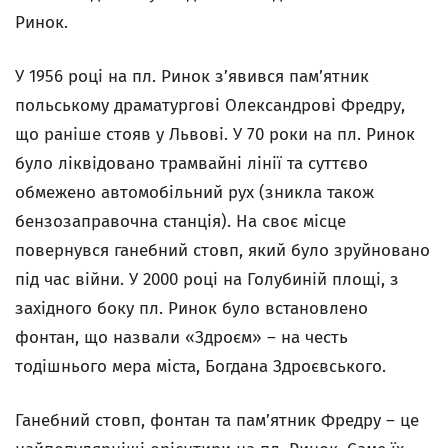
Ринок.
У 1956 році на пл. Ринок з’явився пам’ятник
польському драматургові Олександрові Фредру,
що раніше стояв у Львові. У 70 роки на пл. Ринок
було ліквідовано трамвайні лінії та суттєво
обмежено автомобільний рух (зникла також
бензозаправочна станція). На своє місце
повернувся ганебний стовп, який було зруйновано
під час війни. У 2000 році на Голубиній площі, з
західного боку пл. Ринок було встановлено
фонтан, що назвали «Здроєм» – на честь
тодішнього мера міста, Богдана Здроєвського.
Ганебний стовп, фонтан та пам’ятник Фредру – це