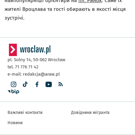
найпопулярніші орієнтири на
пл. Ринок
. Саме їх
жителі Вроцлава та гості обирають в якості місця
зустрічі.
pl. Solny 14,
50-062
Wrocław
tel. 71 776 71 42
e-mail:
redakcja@araw.pl
Важливі контакти
Довідники мігранта
Новини