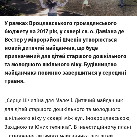
У рамках Вроцлавскького громадянського
бюджету на 2017 рік, у сквері св. о. Даміана де
Вестер у мікрорайоні Шчепін утворюється
новий дитячий майданчик, що буде
призначений для дітей старшого дошкільного
та молодшого шкільного віку. Будівництво
майданчика повинно завершитися у середині
травня.
„Серце Шчепіна для Малечі. Дитячий майданчик
для дітей старшого дошкільного та молодшого
шкільного віку у сквері між вул. Іновроцлавською,
Західною та Юних техніківˮ. В інвестиційному плані
– створення дитячого майданчика для дітей