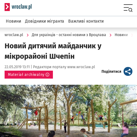
Serwis informacyjny wroclaw.pl
Menu
Новини
Довідники мігранта
Важливі контакти
wroclaw.pl
Для українців - останні новини з Вроцлава
Новини
Новий дитячий майданчик у
мікрорайоні Шчепін
Data publikacji:
Autor:
22.05.2019 13:11 |
Редактори порталу www.wroclaw.pl
artykuł
Поділитися
Materiał archiwalny
Kliknij, aby powiększyć