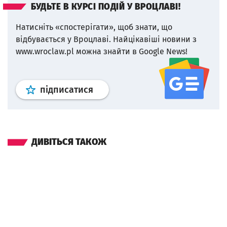
БУДЬТЕ В КУРСІ ПОДІЙ У ВРОЦЛАВІ!
Натисніть «спостерігати», щоб знати, що
відбувається у Вроцлаві.
Найцікавіші новини з
www.wroclaw.pl можна знайти в Google News!
Профіль
google news
wroclaw.p
підписатися
ДИВІТЬСЯ ТАКОЖ