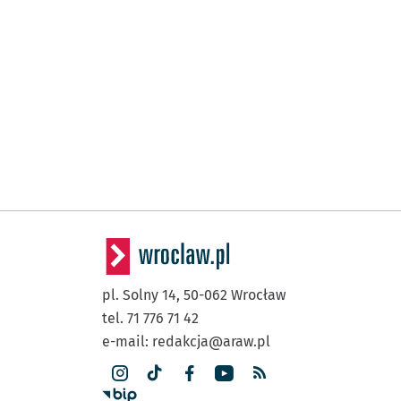
pl. Solny 14,
50-062
Wrocław
tel. 71 776 71 42
e-mail:
redakcja@araw.pl