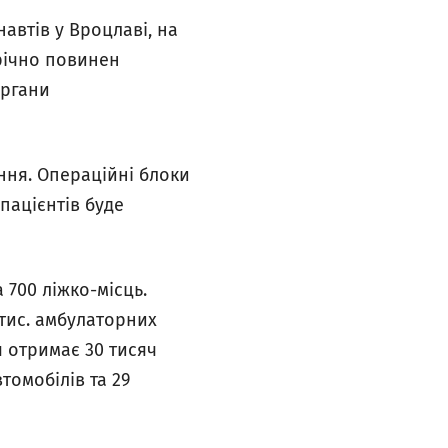
автів у Вроцлаві, на
річно повинен
органи
ення. Операційні блоки
пацієнтів буде
 700 ліжко-місць.
 тис. амбулаторних
 отримає 30 тисяч
томобілів та 29