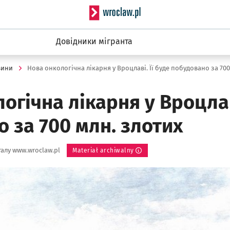
Serwis informacyjny wro
Довідники мігранта
вини
огічна лікарня у Вроцлаві
 за 700 млн. злотих
алу www.wroclaw.pl
Materiał archiwalny