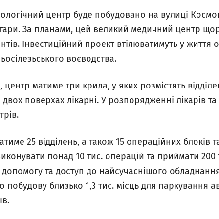
ологічний центр буде побудовано на вулиці Космон
ктари. За планами, цей великий медичний центр що
єнтів. Інвестиційний проект втілюватимуть у життя 
осілезьського воєводства.
, центр матиме три крила, у яких розмістять відділ
 двох поверхах лікарні. У розпорядженні лікарів та 
трів.
тиме 25 відділень, а також 15 операційних блоків та
иконувати понад 10 тис. операцій та приймати 200
у допомогу та доступ до найсучаснішого обладнання
о побудову близько 1,3 тис. місць для паркування ав
ів.