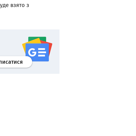
буде взято з
Профіль
google news
wroclaw.pl сервіс
писатися