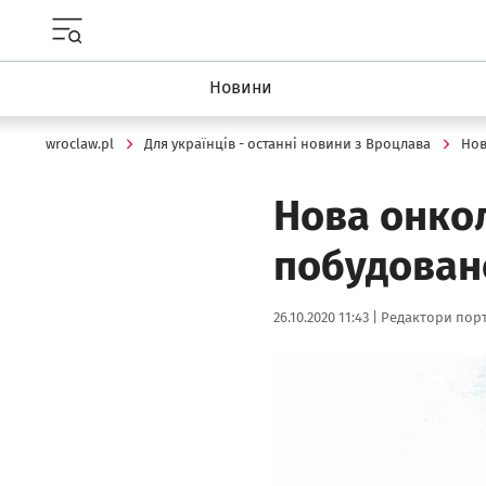
Menu główne portalu wroclaw.pl
Новини
wroclaw.pl
Для українців - останні новини з Вроцлава
Но
Нова онкол
побудовано
Data publikacji:
Autor:
26.10.2020 11:43 |
Редактори порт
Kliknij, aby powiększyć