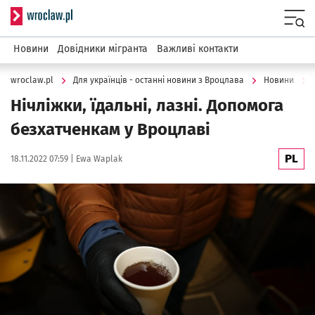
Serwis informacyjny wroclaw.pl
Menu
Новини
Довідники мігранта
Важливі контакти
wroclaw.pl
Для українців - останні новини з Вроцлава
Новини
Нічліжки, їдальні, лазні. Допомога
безхатченкам у Вроцлаві
PL
Data publikacji:
Autor:
18.11.2022 07:59 |
Ewa Waplak
Kliknij, aby powiększyć