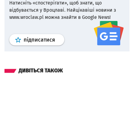
Натисніть «спостерігати», щоб знати, що
відбувається у Вроцлаві.
Найцікавіші новини з
www.wroclaw.pl можна знайти в Google News!
Профіль
google news
wroclaw.p
підписатися
ДИВІТЬСЯ ТАКОЖ