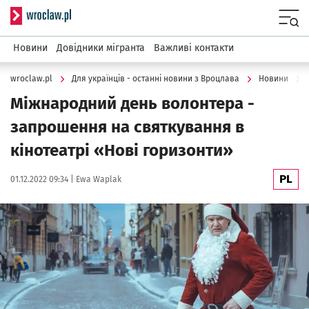
Serwis informacyjny wroclaw.pl
Menu
Новини
Довідники мігранта
Важливі контакти
wroclaw.pl
Для українців - останні новини з Вроцлава
Новини
Міжнародний день волонтера -
запрошення на святкування в
кінотеатрі «Нові горизонти»
PL
Data publikacji:
Autor:
01.12.2022 09:34 |
Ewa Waplak
Kliknij, aby powiększyć