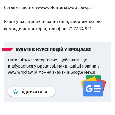
Детальніше на:
www.wolontariat.wroclaw.pl
Якщо у вас виникли запитання, звертайтеся до
команди волонтерів, телефон: 71 77 24 991
БУДЬТЕ В КУРСІ ПОДІЙ У ВРОЦЛАВІ!
Натисніть «спостерігати», щоб знати, що
відбувається у Вроцлаві.
Найцікавіші новини з
www.wroclaw.pl можна знайти в Google News!
Профіль
google news
wroclaw.p
підписатися