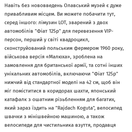
Навіть без нововведень Олавський музей є дуже
привабливим місцем. Ви можете побачити тут,
серед іншого: лімузин LOT, зварений з двох
автомобілів "Фіат 125p" для перевезення VIP-
персон, перший у світі квадроцикл,
сконструйований польським фермером 1960 року,
військова версія «Малюха», зроблена на
замовлення для британської армії, та сотні інших
унікальних автомобілів, включаючи "Фіат 125p"
нижчий від стандартної моделі на 42 см, щоб він
міг поміститися в коридорах шахти, японський
катафалк з ошатним різьбленням для багатих,
який зараз їздить на "Rajdach Koguta", велосипед
швачки з мінішвейною машиною, а також
велосипеди для чистильника взуття, продавця