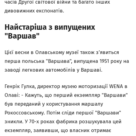
часів Другої світової війни та багато інших
дивовижних експонатів.
Найстаріша з випущених
"Варшав"
Цієї весни в Олавському музеї також з’явиться
перша польська "Варшава", випущена 1951 року на
заводі легкових автомобілів у Варшаві.
Генрік Гулка, директор музею моторизації WENA в
Олаві: - Кажуть, що перший екземпляр "Варшави"
був переданий у користування маршалу
Рокоссовському. Потім сліди першої "Варшави"
зникли. У 70-х роках фабрика розшукувала цей
екземпляр, заявивши, що власник отримає