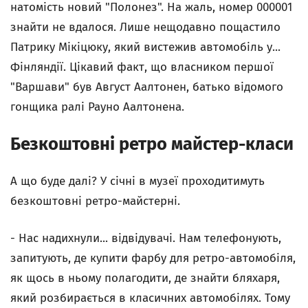
натомість новий "Полонез". На жаль, номер 000001
знайти не вдалося. Лише нещодавно пощастило
Патрику Мікіцюку, який вистежив автомобіль у...
Фінляндії. Цікавий факт, що власником першої
"Варшави" був Август Аалтонен, батько відомого
гонщика ралі Рауно Аалтонена.
Безкоштовні ретро майстер-класи
А що буде далі? У січні в музеї проходитимуть
безкоштовні ретро-майстерні.
- Нас надихнули... відвідувачі. Нам телефонують,
запитують, де купити фарбу для ретро-автомобіля,
як щось в ньому полагодити, де знайти бляхаря,
який розбирається в класичних автомобілях. Тому