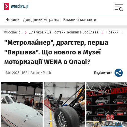
Serwis informacyjny wroclaw.pl
Menu
Новини
Довідники мігранта
Важливі контакти
wroclaw.pl
Для українців - останні новини з Вроцлава
Новини
"Метролайнер", драгстер, перша
"Варшава". Що нового в Музеї
моторизації WENA в Олаві?
Data publikacji:
Autor:
artykuł
17.01.2025 11:52 |
Bartosz Moch
Поділитися
Kliknij, aby powiększyć