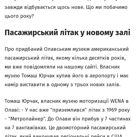
завжди відбувається щось нове. Що ми побачимо
цього року?
Пасажирський літак у новому залі
Про придбаний Олавським музеєм американський
пасажирський літак, якому кілька десятків років,
ми вже повідомляли на нашому сайті. Власник
музею Томаш Юрчак купив його в аеропорту і має
намір виставити в одному з трьох нових залів.
Томаш Юрчак, власник музею моторизації WENA в
Олаві: - У нас вже "приземлився" літак з 1969 року
- "Метролайнер". До Олави він прибув у 7 частинах
на 7 вантажівках. Це двомоторний пасажирський
літак, який виконував регіональні рейси в США.