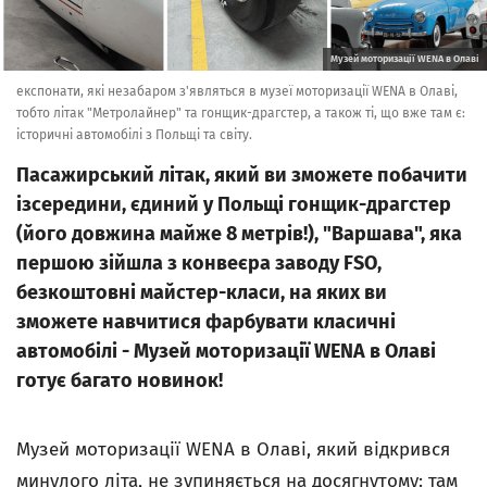
Музей моторизації WENA в Олаві
експонати, які незабаром з'являться в музеї моторизації WENA в Олаві,
тобто літак "Метролайнер" та гонщик-драгстер, а також ті, що вже там є:
історичні автомобілі з Польщі та світу.
Пасажирський літак, який ви зможете побачити
ізсередини, єдиний у Польщі гонщик-драгстер
(його довжина майже 8 метрів!), "Варшава", яка
першою зійшла з конвеєра заводу FSO,
безкоштовні майстер-класи, на яких ви
зможете навчитися фарбувати класичні
автомобілі - Музей моторизації WENA в Олаві
готує багато новинок!
Музей моторизації WENA в Олаві, який відкрився
минулого літа, не зупиняється на досягнутому: там