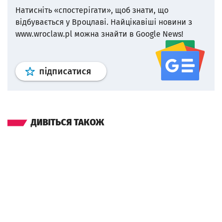
Натисніть «спостерігати», щоб знати, що
відбувається у Вроцлаві.
Найцікавіші новини з
www.wroclaw.pl можна знайти в Google News!
Профіль
google news
wroclaw.p
підписатися
ДИВІТЬСЯ ТАКОЖ