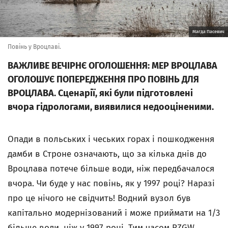
Магда Пасевич
Повінь у Вроцлаві.
ВАЖЛИВЕ ВЕЧІРНЄ ОГОЛОШЕННЯ: МЕР ВРОЦЛАВА
ОГОЛОШУЄ ПОПЕРЕДЖЕННЯ ПРО ПОВІНЬ ДЛЯ
ВРОЦЛАВА. Сценарії, які були підготовлені
вчора гідрологами, виявилися недооціненими.
Опади в польських і чеських горах і пошкодження
дамби в Строне означають, що за кілька днів до
Вроцлава потече більше води, ніж передбачалося
вчора. Чи буде у нас повінь, як у 1997 році? Наразі
про це нічого не свідчить! Водний вузол був
капітально модернізований і може приймати на 1/3
більше води, ніж у 1997 році. Тим часом RZGW