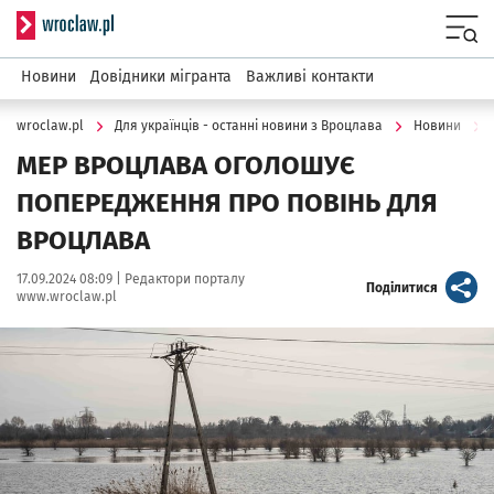
Serwis informacyjny wroclaw.pl
Menu
Новини
Довідники мігранта
Важливі контакти
wroclaw.pl
Для українців - останні новини з Вроцлава
Новини
МЕР ВРОЦЛАВА ОГОЛОШУЄ
ПОПЕРЕДЖЕННЯ ПРО ПОВІНЬ ДЛЯ
ВРОЦЛАВА
Data publikacji:
Autor:
17.09.2024 08:09 |
Редактори порталу
artykuł
Поділитися
www.wroclaw.pl
Kliknij, aby powiększyć