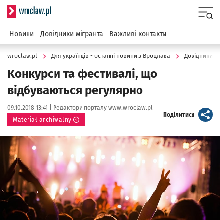
Serwis informacyjny wroclaw.pl
Menu
Новини
Довідники мігранта
Важливі контакти
wroclaw.pl
Для українців - останні новини з Вроцлава
Довідники м
Kонкурси та фестивалі, що
відбуваються регулярно
Data publikacji:
Autor:
09.10.2018 13:41 |
Редактори порталу www.wroclaw.pl
artykuł
Поділитися
Materiał archiwalny
Kliknij, aby powiększyć