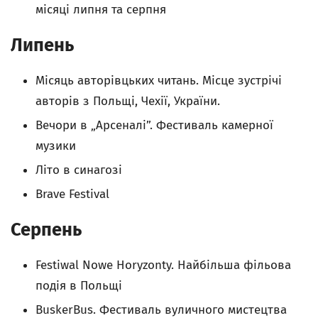
місяці липня та серпня
Липень
Місяць авторівцьких читань. Мiсце зустрiчi
авторiв з Польщi, Чехiї, України.
Вечори в „Арсеналі”. Фестиваль камерної
музики
Літо в синагозі
Brave Festival
Серпень
Festiwal Nowe Horyzonty. Найбільша фiльова
подія в Польщі
BuskerBus. Фестиваль вуличного мистецтва