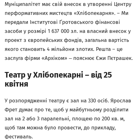
Муніципалітет має свій внесок в утворенні Центру
перформативних мистецтв «Хлібопекарня». – Ми
передали Інститутові Ґротовського фінансові
засоби у розмірі 1 637 000 зл. на власний внесок у
проект з європейських фондів, загальна вартість
якого становить 4 мільйони злотих. Решта – це
заслуга фірми «Архіком» ‒ пояснює Єжи Пєтрашек.
Театр у Хлібопекарні – від 25
квітня
У розпорядженні театру є зал на 330 осіб. Ярослав
Фрет думає про те, щоб у майбутньому розділити
зал на 2 або 3 паралельні, площею по 200 кв. м,
щоб там можна було провести, до прикладу,
фестиваль.