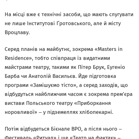
На місці вже є технічні засоби, що мають слугувати
не лише Інститутові Ґротовського, але й місту
Вроцлаву.
Серед планів на майбутнє, зокрема «Masters in
Residence», тобто співпраця із видатними
майстрами театру, такими як Пітер Брук, Еугеніо
Барба чи Анатолій Васильєв. Йде підготовка
програми «Замішуємо тісто», а серед заходів, що
відбудуться найближчим часом є зокрема прем’єра
вистави Польського театру «Приборкання
норовливої» ‒ у підземеллях хлібопекарні.
Потім відбудеться Бієнале ВРО, а після нього ‒
Фестиваль «Ритуал» і ще «Театр на фактах» ‒