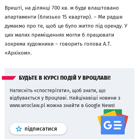
Врешті, на ділянці 700 кв. м буде влаштовано
апартаменти (близько 15 квартир). – Ми радше
думаємо про те, щоб це було житло під оренду. У
цих малих приміщеннях могли б працювати
зокрема художники – говорить голова А.Т.
«Архіком».
БУДЬТЕ В КУРСІ ПОДІЙ У ВРОЦЛАВІ!
Натисніть «спостерігати», щоб знати, що
відбувається у Вроцлаві.
Найцікавіші новини з
www.wroclaw.pl можна знайти в Google News!
Профіль
google news
wroclaw.p
підписатися