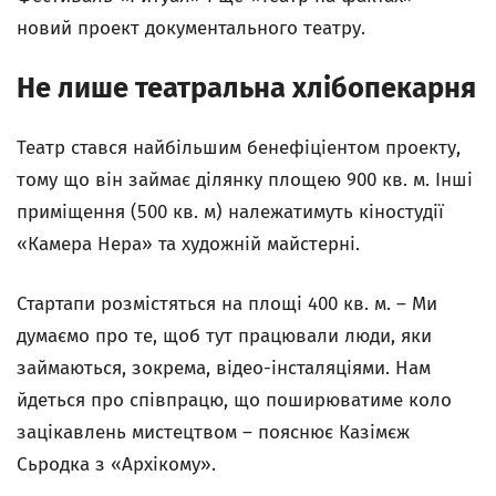
новий проект документального театру.
Не лише театральна хлібопекарня
Театр стався найбільшим бенефіціентом проекту,
тому що він займає ділянку площею 900 кв. м. Інші
приміщення (500 кв. м) належатимуть кіностудії
«Камера Нера» та художній майстерні.
Стартапи розмістяться на площі 400 кв. м. – Ми
думаємо про те, щоб тут працювали люди, яки
займаються, зокрема, відео-інсталяціями. Нам
йдеться про співпрацю, що поширюватиме коло
зацікавлень мистецтвом – пояснює Казімєж
Сьродка з «Архікому».