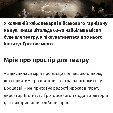
У колишній хлібопекарні військового гарнізону
на вул. Князя Вітольда 62-70 найбільше місця
буде для театру, а піклуватиметься про нього
Інститут Ґротовського.
Мрія про простір для театру
– Здійснилася мрія про місце під нашою опікою,
що сприятиме розвиткові театрального життя у
Вроцлаві – не приховує радості Ярослав Фрет,
директор Інституту Ґротовського та один з авторів
ідеї використання хлібопекарні.