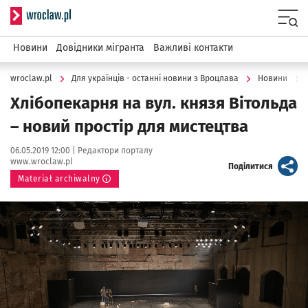
Serwis informacyjny wroclaw.pl
Menu
Новини
Довідники мігранта
Важливі контакти
wroclaw.pl
Для українців - останні новини з Вроцлава
Новини
Хлібопекарня на вул. князя Вітольда
– новий простір для мистецтва
Data publikacji:
Autor:
06.05.2019 12:00 |
Редактори порталу
www.wroclaw.pl
artykuł
Поділитися
Materiał archiwalny
Kliknij, aby powiększyć