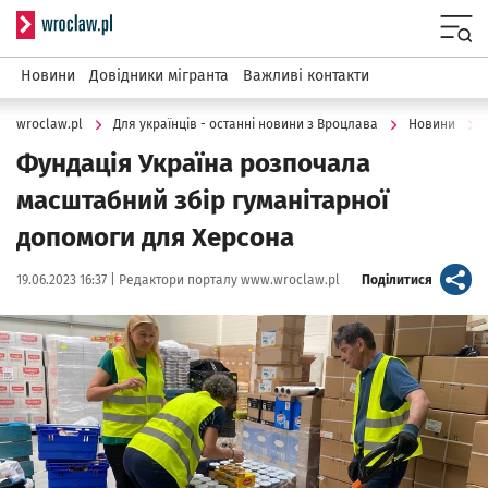
Serwis informacyjny wroclaw.pl
Menu
Новини
Довідники мігранта
Важливі контакти
wroclaw.pl
Для українців - останні новини з Вроцлава
Новини
Фундація Україна розпочала
масштабний збір гуманітарної
допомоги для Херсона
Data publikacji:
Autor:
artykuł
19.06.2023 16:37 |
Редактори порталу www.wroclaw.pl
Поділитися
Kliknij, aby powiększyć