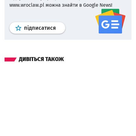
www.wroclaw.pl можна знайти в Google News!
Профіль
google news
wroclaw.p
підписатися
ДИВІТЬСЯ ТАКОЖ